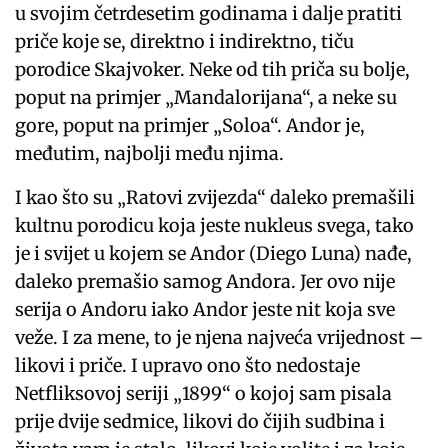
u svojim četrdesetim godinama i dalje pratiti
priče koje se, direktno i indirektno, tiču
porodice Skajvoker. Neke od tih priča su bolje,
poput na primjer „Mandalorijana“, a neke su
gore, poput na primjer „Soloa“. Andor je,
međutim, najbolji među njima.
I kao što su „Ratovi zvijezda“ daleko premašili
kultnu porodicu koja jeste nukleus svega, tako
je i svijet u kojem se Andor (Diego Luna) nađe,
daleko premašio samog Andora. Jer ovo nije
serija o Andoru iako Andor jeste nit koja sve
veže. I za mene, to je njena najveća vrijednost –
likovi i priče. I upravo ono što nedostaje
Netfliksovoj seriji „1899“ o kojoj sam pisala
prije dvije sedmice, likovi do čijih sudbina i