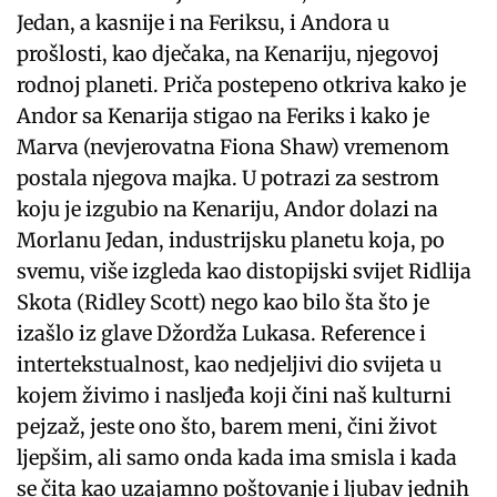
Jedan, a kasnije i na Feriksu, i Andora u
prošlosti, kao dječaka, na Kenariju, njegovoj
rodnoj planeti. Priča postepeno otkriva kako je
Andor sa Kenarija stigao na Feriks i kako je
Marva (nevjerovatna Fiona Shaw) vremenom
postala njegova majka. U potrazi za sestrom
koju je izgubio na Kenariju, Andor dolazi na
Morlanu Jedan, industrijsku planetu koja, po
svemu, više izgleda kao distopijski svijet Ridlija
Skota (Ridley Scott) nego kao bilo šta što je
izašlo iz glave Džordža Lukasa. Reference i
intertekstualnost, kao nedjeljivi dio svijeta u
kojem živimo i nasljeđa koji čini naš kulturni
pejzaž, jeste ono što, barem meni, čini život
ljepšim, ali samo onda kada ima smisla i kada
se čita kao uzajamno poštovanje i ljubav jednih