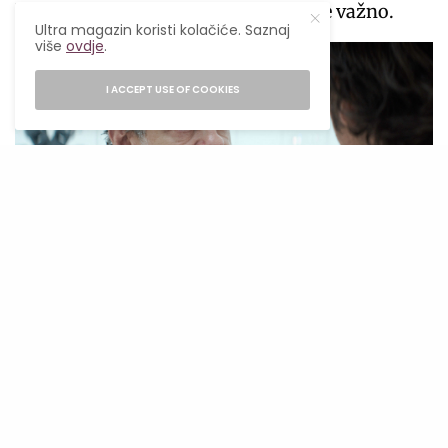
koliko život sam. Sve drugo je manje važno.
Ultra magazin koristi kolačiće. Saznaj
više
ovdje
.
I ACCEPT USE OF COOKIES
Kino Loy (Andy Serkis) and Cassian Andor (Diego Luna)
Shodno tome, svi likovi, bez izuzetka, svaki od
njih, Andor, Marva, Briks, Luten, Vel, Mon
Motma (Genevieve O’Reilly), So Gerera (Forest
Whitaker), svi, svi idu do kraja. U smrt. Za
slobodu. Bez ikakve grižnje savjesti. Za njih to