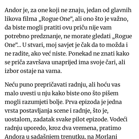
Andor je, za one koji ne znaju, jedan od glavnih
likova filma „Rogue One“, ali ono što je važno,
da biste mogli pratiti ovu priču nije vam
potrebno predznanje, ne morate gledati „Rogue
One“… U stvari, moj savjet je čak da to možda i
ne radite, ako već niste. Ponekad ne znati kako
se priča završava unaprijed ima svoje čari, ali
izbor ostaje na vama.
Neću puno prepričavati radnju, ali hoću vas
malo uvesti u nju kako biste ono što pišem
mogli razumjeti bolje. Prva epizoda je jedna
vrsta postavljanja scene i radnje, što je,
uostalom, zadatak svake pilot epizode. Vodeći
radnju uporedo, kroz dva vremena, pratimo
Andora u sadašnjem trenutku, na Morlani