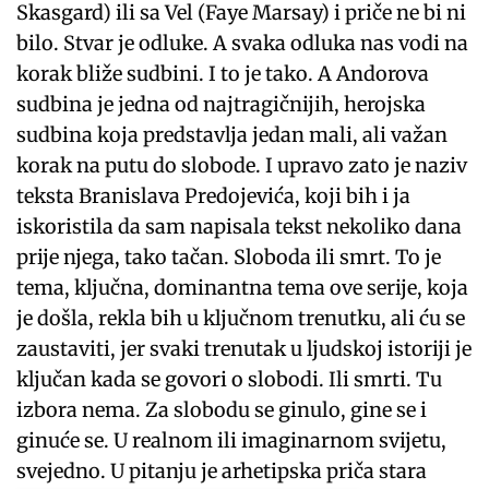
Skasgard) ili sa Vel (Faye Marsay) i priče ne bi ni
bilo. Stvar je odluke. A svaka odluka nas vodi na
korak bliže sudbini. I to je tako. A Andorova
sudbina je jedna od najtragičnijih, herojska
sudbina koja predstavlja jedan mali, ali važan
korak na putu do slobode. I upravo zato je naziv
teksta Branislava Predojevića, koji bih i ja
iskoristila da sam napisala tekst nekoliko dana
prije njega, tako tačan. Sloboda ili smrt. To je
tema, ključna, dominantna tema ove serije, koja
je došla, rekla bih u ključnom trenutku, ali ću se
zaustaviti, jer svaki trenutak u ljudskoj istoriji je
ključan kada se govori o slobodi. Ili smrti. Tu
izbora nema. Za slobodu se ginulo, gine se i
ginuće se. U realnom ili imaginarnom svijetu,
svejedno. U pitanju je arhetipska priča stara