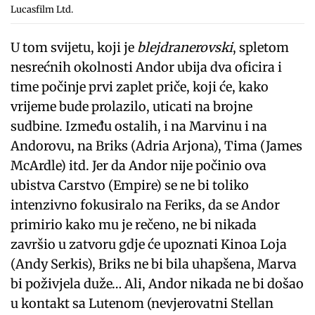
Lucasfilm Ltd.
U tom svijetu, koji je
blejdranerovski
, spletom
nesrećnih okolnosti Andor ubija dva oficira i
time počinje prvi zaplet priče, koji će, kako
vrijeme bude prolazilo, uticati na brojne
sudbine. Između ostalih, i na Marvinu i na
Andorovu, na Briks (Adria Arjona), Tima (James
McArdle) itd. Jer da Andor nije počinio ova
ubistva Carstvo (Empire) se ne bi toliko
intenzivno fokusiralo na Feriks, da se Andor
primirio kako mu je rečeno, ne bi nikada
završio u zatvoru gdje će upoznati Kinoa Loja
(Andy Serkis), Briks ne bi bila uhapšena, Marva
bi poživjela duže… Ali, Andor nikada ne bi došao
u kontakt sa Lutenom (nevjerovatni Stellan