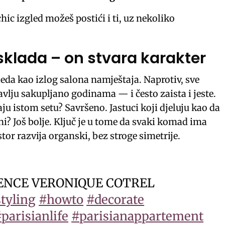
hic izgled možeš postići i ti, uz nekoliko
sklada – on stvara karakter
eda kao izlog salona namještaja. Naprotiv, sve
bavlju sakupljano godinama — i često zaista i jeste.
aju istom setu? Savršeno. Jastuci koji djeluju kao da
? Još bolje. Ključ je u tome da svaki komad ima
stor razvija organski, bez stroge simetrije.
GENCE VERONIQUE COTREL
tyling
#howto
#decorate
parisianlife
#parisianappartement