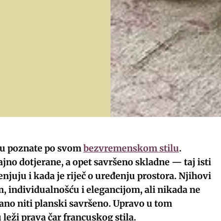
su poznate po svom
bezvremenskom stilu
.
jno dotjerane, a opet savršeno skladne — taj isti
njuju i kada je riječ o uređenju prostora. Njihovi
 individualnošću i elegancijom, ali nikada ne
rano niti planski savršeno. Upravo u tom
eži prava čar francuskog stila.