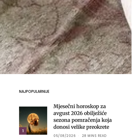
NAJPOPULARNIJE
Mjesečni horoskop za
avgust 2026 obilježiće
sezona pomračenja koja
donosi velike preokrete
1
05/08/2026
28 MINS READ