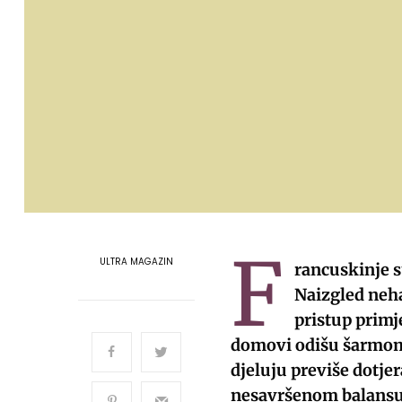
F
ULTRA MAGAZIN
rancuskinje 
Naizgled neha
pristup primje
domovi odišu šarmom,
djeluju previše dotje
nesavršenom balansu l