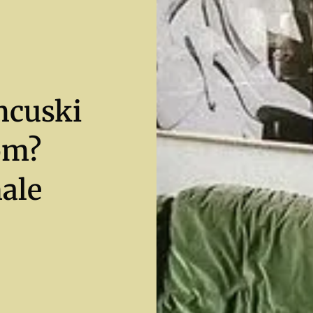
ncuski
om?
ale