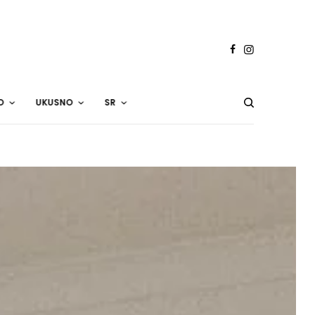
O
UKUSNO
SR