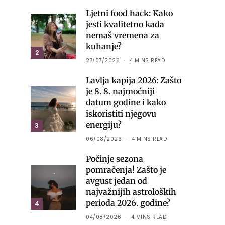
Ljetni food hack: Kako
jesti kvalitetno kada
nemaš vremena za
kuhanje?
2
27/07/2026
4 MINS READ
Lavlja kapija 2026: Zašto
je 8. 8. najmoćniji
datum godine i kako
iskoristiti njegovu
energiju?
3
06/08/2026
4 MINS READ
Počinje sezona
pomračenja! Zašto je
avgust jedan od
najvažnijih astroloških
perioda 2026. godine?
4
04/08/2026
4 MINS READ