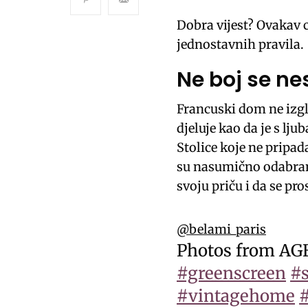
Dobra vijest? Ovakav c
jednostavnih pravila.
Ne boj se ne
Francuski dom ne izgl
djeluje kao da je s lju
Stolice koje ne pripad
su nasumično odabrani
svoju priču i da se pro
@belami_paris
Photos from A
#greenscreen
#s
#vintagehome
#