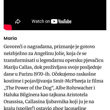
Maria
Govoreći o nagradama, priznanje je gotovo
neizbježno za Angelinu Jolie, koja će se
transformisati u legendarnu opersku pjevačicu
Mariju Callas, dok proživljava svoje posljednje
dane u Parizu 1970-ih. Očekujemo raskošne
kostime i pojavljivanja Smit-McPheeja iz filma
„The Power of the Dog“, Albe Rohrwacher i
Haluka Bilginera kao tajkuna Aristotela
Onassisa, Callasina ljubavnika koji ju je na
kraju (spojler!) ostavio zbog Jacqueline