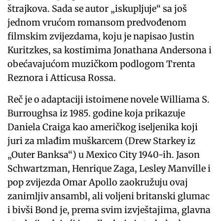
štrajkova. Sada se autor „iskupljuje“ sa još
jednom vrućom romansom predvođenom
filmskim zvijezdama, koju je napisao Justin
Kuritzkes, sa kostimima Jonathana Andersona i
obećavajućom muzičkom podlogom Trenta
Reznora i Atticusa Rossa.
Reč je o adaptaciji istoimene novele Williama S.
Burroughsa iz 1985. godine koja prikazuje
Daniela Craiga kao američkog iseljenika koji
juri za mlađim muškarcem (Drew Starkey iz
„Outer Banksa“) u Mexico City 1940-ih. Jason
Schwartzman, Henrique Zaga, Lesley Manville i
pop zvijezda Omar Apollo zaokružuju ovaj
zanimljiv ansambl, ali voljeni britanski glumac
i bivši Bond je, prema svim izvještajima, glavna