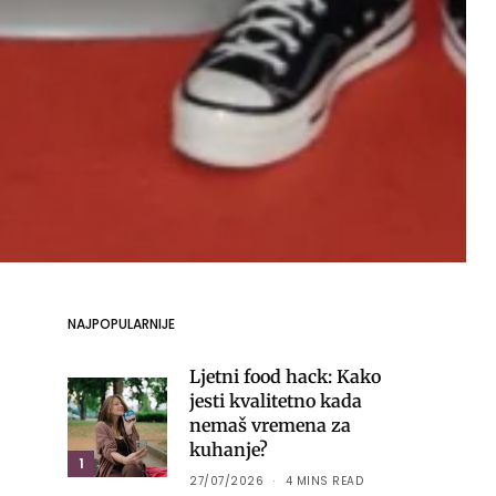
NAJPOPULARNIJE
Ljetni food hack: Kako
jesti kvalitetno kada
nemaš vremena za
kuhanje?
1
27/07/2026
4 MINS READ