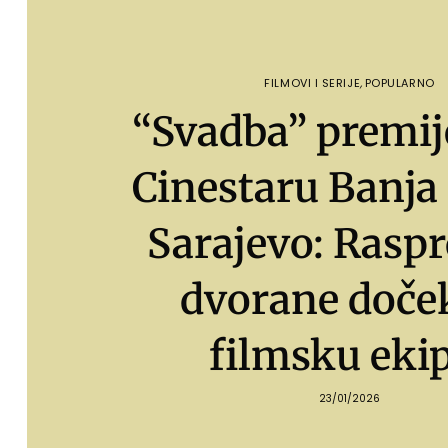
FILMOVI I SERIJE
,
POPULARNO
“Svadba” premij
Cinestaru Banja
Sarajevo: Rasp
dvorane doče
filmsku eki
23/01/2026