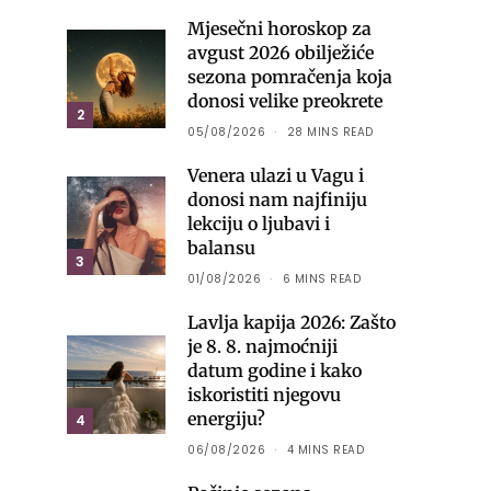
Mjesečni horoskop za
avgust 2026 obilježiće
sezona pomračenja koja
donosi velike preokrete
2
05/08/2026
28 MINS READ
Venera ulazi u Vagu i
donosi nam najfiniju
lekciju o ljubavi i
balansu
3
01/08/2026
6 MINS READ
Lavlja kapija 2026: Zašto
je 8. 8. najmoćniji
datum godine i kako
iskoristiti njegovu
energiju?
4
06/08/2026
4 MINS READ