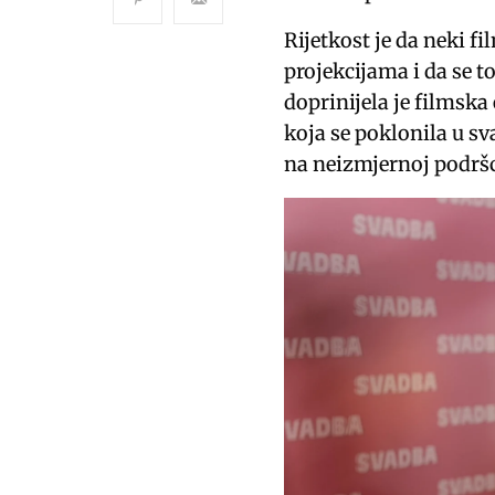
Rijetkost je da neki f
projekcijama i da se t
doprinijela je filmsk
koja se poklonila u s
na neizmjernoj podršc