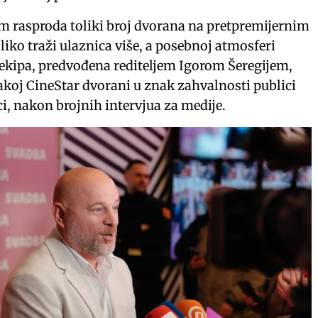
ilm rasproda toliki broj dvorana na pretpremijernim
oliko traži ulaznica više, a posebnoj atmosferi
a ekipa, predvođena rediteljem Igorom Šeregijem,
vakoj CineStar dvorani u znak zahvalnosti publici
i, nakon brojnih intervjua za medije.