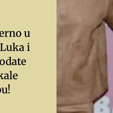
erno u
 Luka i
rodate
kale
pu!