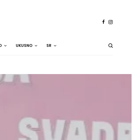
O
UKUSNO
SR