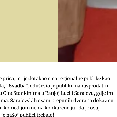
 priča, jer je dotakao srca regionalne publike kao
da,
“Svadba”,
oduševio je publiku na rasprodatim
u CineStar kinima u Banjoj Luci i Sarajevu, gdje im
 filma. Sarajevskih osam prepunih dvorana dokaz su
m komedijom nema konkurenciju i da je ovaj
je našoj publici trebalo!