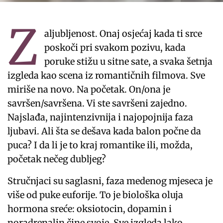
Z
aljubljenost. Onaj osjećaj kada ti srce
poskoči pri svakom pozivu, kada
poruke stižu u sitne sate, a svaka šetnja
izgleda kao scena iz romantičnih filmova. Sve
miriše na novo. Na početak. On/ona je
savršen/savršena. Vi ste savršeni zajedno.
Najslađa, najintenzivnija i najopojnija faza
ljubavi. Ali šta se dešava kada balon počne da
puca? I da li je to kraj romantike ili, možda,
početak nečeg dubljeg?
Stručnjaci su saglasni, faza medenog mjeseca je
više od puke euforije. To je biološka oluja
hormona sreće: oksiotocin, dopamin i
noradrenalin čine svoje. Sve izgleda lako,