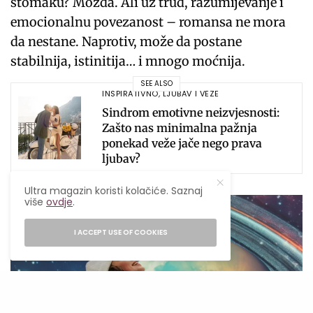
stomaku? Možda. Ali uz trud, razumijevanje i
emocionalnu povezanost – romansa ne mora
da nestane. Naprotiv, može da postane
stabilnija, istinitija… i mnogo moćnija.
SEE ALSO
INSPIRATIVNO
,
LJUBAV I VEZE
Sindrom emotivne neizvjesnosti:
Zašto nas minimalna pažnja
ponekad veže jače nego prava
ljubav?
Ultra magazin koristi kolačiće. Saznaj
više
ovdje
.
I ACCEPT USE OF COOKIES