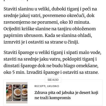
Staviti slaninu u veliki, duboki tiganj i peći na
srednje jakoj vatri, povremeno okrećući, dok
ravnomjerno ne porumeni, oko 10 minuta.
Ocijediti kriške slanine na tanjiru obloženom
papirnim ubrusom. Kada se slanina ohladi,
izmrviti je i ostaviti sa strane u činiji.
Staviti šparoge u veliki tiganj i sipati malo vode,
staviti na srednje jaku vatru, poklopiti tiganj i
dinstati šparoge dok ne budu blago omekšane,
oko 5 min. Izvaditi šparoge i ostaviti sa strane.
SEE ALSO
RECEPTI
,
UKUSNO
Zdrava pita od jabuka je desert koji
ne traži kompromis