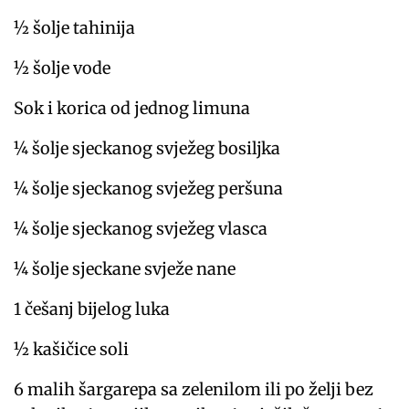
½ šolje tahinija
½ šolje vode
Sok i korica od jednog limuna
¼ šolje sjeckanog svježeg bosiljka
¼ šolje sjeckanog svježeg peršuna
¼ šolje sjeckanog svježeg vlasca
¼ šolje sjeckane svježe nane
1 češanj bijelog luka
½ kašičice soli
6 malih šargarepa sa zelenilom ili po želji bez