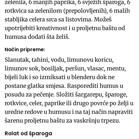
zelenila, 6 manjih paprika, 6 svježih šparoga, 6
rotkvica sa zelenilom (prepolovljenih), 6 malih
stabljika celera srca sa listovima. Možeš
upotrijebiti kreativnost i u proljetnu baštu od
humusa dodati šta želiš.
Način pripreme:
Slanutak, tahini, vodu, limunovu koricu,
limunov sok, bosiljak, peršun, vlasac, mentu,
bijeli luk i so izmiksati u blenderu dok ne
postane glatka smjesa. Rasporediti humus u
posudu za pečenje. Složiti šargarepu, šparoge,
rotkvice, celer, paprike ili drugo povrće po želji u
uredne redove u humusu i na taj način napraviti
šarenu proljetnu baštu za vaskršnju trpezu.
Rolat od šparoga