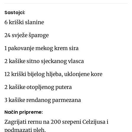
Sastojci:
6 kriški slanine
24 svježe šparoge
1 pakovanje mekog krem ​​sira
2 kašike sitno sjeckanog vlasca
12 kriški bijelog hljeba, uklonjene kore
2 kašike otopljenog putera
3 kašike rendanog parmezana
Način pripreme:
Zagrijati rernu na 200 srepeni Celzijusa i
podmazati pleh.