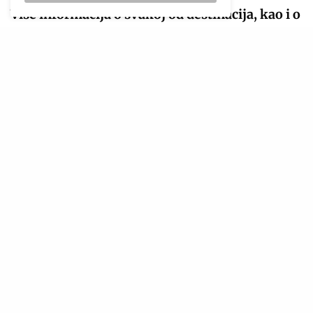
Više informacija o svakoj od destinacija, kao i o
ostatku programa Exitove Svjetske turneje
2026, biće objavljeno u narednim sedmicama.
Prati nas
TAGS
EXIT
LIFESTYLE
LIFESTYLE MAGAZIN
SVJETSKA TURNEJA EXIT
ULTRA MAGAZIN
ULTRA ZANIMLJIVO
ZANIMLJIVO
SHARE
TWEET
NAJPOPULARNIJE