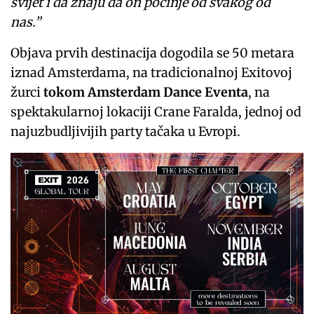
svijet i da znaju da on počinje od svakog od
nas.”
Objava prvih destinacija dogodila se 50 metara
iznad Amsterdama, na tradicionalnoj Exitovoj
žurci
tokom Amsterdam Dance Eventa
, na
spektakularnoj lokaciji Crane Faralda, jednoj od
najuzbudljivijih party tačaka u Evropi.