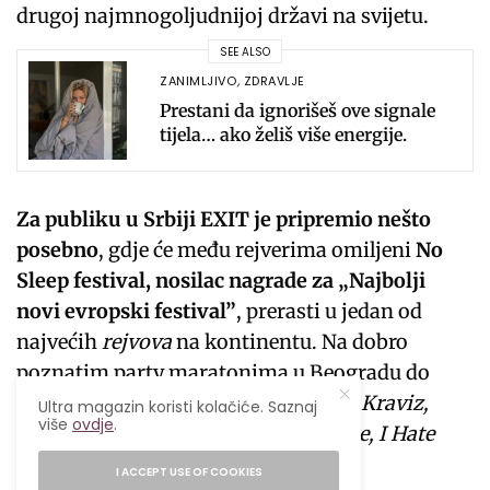
drugoj najmnogoljudnijoj državi na svijetu.
SEE ALSO
ZANIMLJIVO
,
ZDRAVLJE
Prestani da ignorišeš ove signale
tijela… ako želiš više energije.
Za publiku u Srbiji EXIT je pripremio nešto
posebno
, gdje će među rejverima omiljeni
No
Sleep festival, nosilac nagrade za „Najbolji
novi evropski festival”
, prerasti u jedan od
najvećih
rejvova
na kontinentu. Na dobro
poznatim party maratonima u Beogradu do
sada su nastupali
Amelie Lens, Nina Kraviz,
Ultra magazin koristi kolačiće. Saznaj
više
ovdje
.
Indira Paganotto, Bicep, Lee Burridge, I Hate
Models, Artbat
i brojni drugi.
I ACCEPT USE OF COOKIES