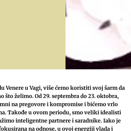
 Venere u Vagi, više ćemo koristiti svoj šarm da
 što želimo. Od 29. septembra do 23. oktobra,
mni na pregovore i kompromise i bićemo vrlo
a. Takođe u ovom periodu, smo veliki idealisti
ražimo inteligentne partnere i saradnike. Iako je
okusirana na odnose, u ovoj energiji vlada i