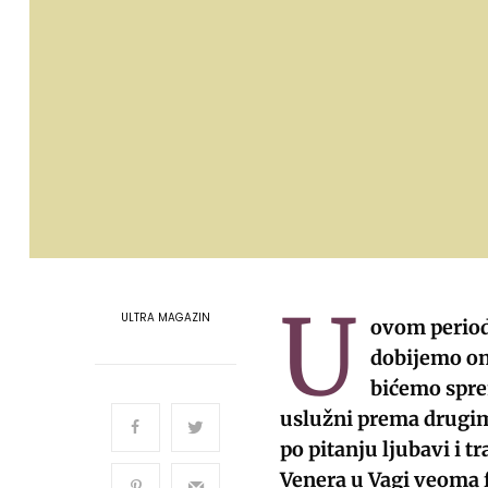
U
ULTRA MAGAZIN
ovom periodu
dobijemo ono
bićemo spre
uslužni prema drugim
po pitanju ljubavi i t
Venera u Vagi veoma f