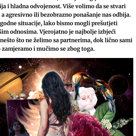
ja i hladna odvojenost. Više volimo da se stvari
, a agresivno ili bezobrazno ponašanje nas odbija.
godne situacije, lako bismo mogli prešutjeti
im odnosima. Vjerojatno je najbolje izbjeći
nešto što ne želimo sa partnerima, dok lično sami
to zamjeramo i mučimo se zbog toga.