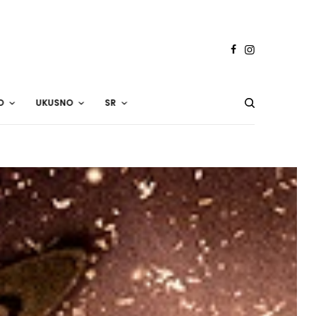
O
UKUSNO
SR