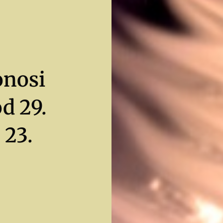
onosi
d 29.
 23.