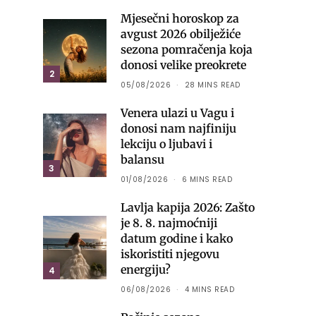
Mjesečni horoskop za
avgust 2026 obilježiće
sezona pomračenja koja
donosi velike preokrete
2
05/08/2026
28 MINS READ
Venera ulazi u Vagu i
donosi nam najfiniju
lekciju o ljubavi i
balansu
3
01/08/2026
6 MINS READ
Lavlja kapija 2026: Zašto
je 8. 8. najmoćniji
datum godine i kako
iskoristiti njegovu
energiju?
4
06/08/2026
4 MINS READ