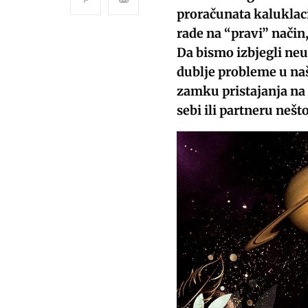
proračunata kaluklaci
rade na “pravi” način
Da bismo izbjegli neu
dublje probleme u naš
zamku pristajanja na 
sebi ili partneru neš