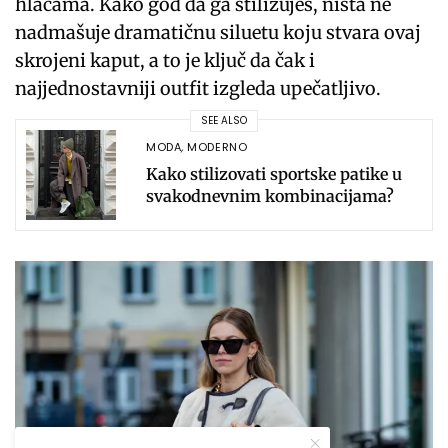
hlačama. Kako god da ga stilizuješ, ništa ne
nadmašuje dramatičnu siluetu koju stvara ovaj
skrojeni kaput, a to je ključ da čak i
najjednostavniji outfit izgleda upečatljivo.
SEE ALSO
MODA
,
MODERNO
Kako stilizovati sportske patike u
svakodnevnim kombinacijama?