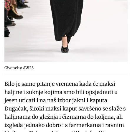
Givenchy AW23
Bilo je samo pitanje vremena kada će maksi
haljine i suknje kojima smo bili opsjednuti u
jesen uticati i na naš izbor jakni i kaputa.
Dugačak, široki maksi kaput savršeno se slaže s
haljinama do gležnja i čizmama do koljena, ali
izgleda jednako dobro i s farmerkama i ravnim