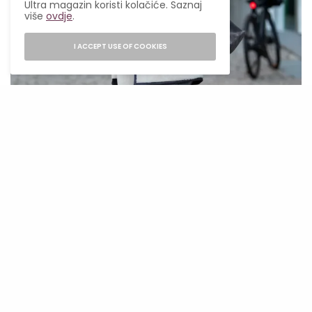
Ultra magazin koristi kolačiće. Saznaj
više
ovdje
.
I ACCEPT USE OF COOKIES
CHRISTIAN VIERIG / GETTY IMAGES
Popularni “đubretarci” mogu izgledati kao