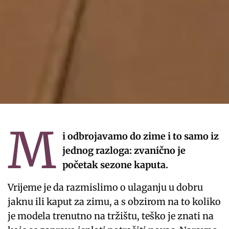
M
i odbrojavamo do zime i to samo iz
jednog razloga: zvanično je
početak sezone kaputa.
Vrijeme je da razmislimo o ulaganju u dobru
jaknu ili kaput za zimu, a s obzirom na to koliko
je modela trenutno na tržištu, teško je znati na