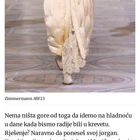
Zimmermann AW23
Nema ništa gore od toga da idemo na hladnoću
u dane kada bismo radije bili u krevetu.
Rješenje? Naravno da poneseš svoj jorgan.