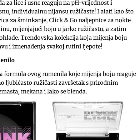
a za lice i usne reaguju na pH-vrijednost i
snu, individualnu nijansu ružičaste! I alati kao što
vica za šminkanje, Click & Go naljepnice za nokte
inu, mijenjajući boju u jarko ružičastu, a zatim
 ohlade. Trendovska kolekcija koja mijenja boju
vu i iznenađenja svakoj rutini ljepote!
enilo
 formula ovog rumenila koje mijenja boju reaguje
o ljubičasto ružičasti završetak s prirodnim
remasta, mekana i lako se blenda.