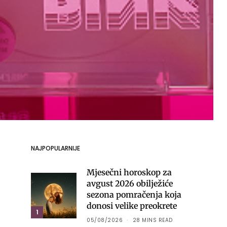
NAJPOPULARNIJE
Mjesečni horoskop za
avgust 2026 obilježiće
sezona pomračenja koja
donosi velike preokrete
1
05/08/2026
28 MINS READ