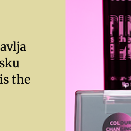
avlja
vsku
is the