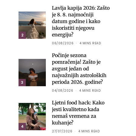
Lavlja kapija 2026: Zašto
je 8. 8. najmoćniji
datum godine i kako
iskoristiti njegovu
energiju?
2
06/08/2026
4 MINS READ
Počinje sezona
pomračenja! Zašto je
avgust jedan od
najvažnijih astroloških
perioda 2026. godine?
3
04/08/2026
4 MINS READ
Ljetni food hack: Kako
jesti kvalitetno kada
nemaš vremena za
kuhanje?
4
27/07/2026
4 MINS READ