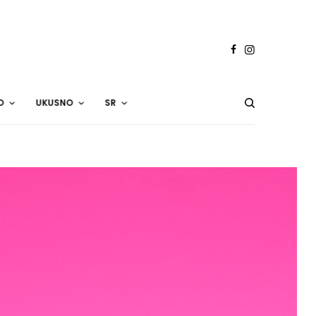
O
UKUSNO
SR