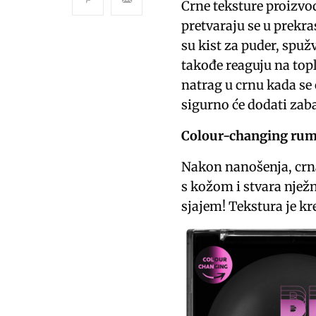
Crne teksture proizvod
pretvaraju se u prekra
su kist za puder, spuž
takođe reaguju na topl
natrag u crnu kada se
sigurno će dodati zaba
Colour-changing rum
Nakon nanošenja, crna
s kožom i stvara nježn
sjajem! Tekstura je k