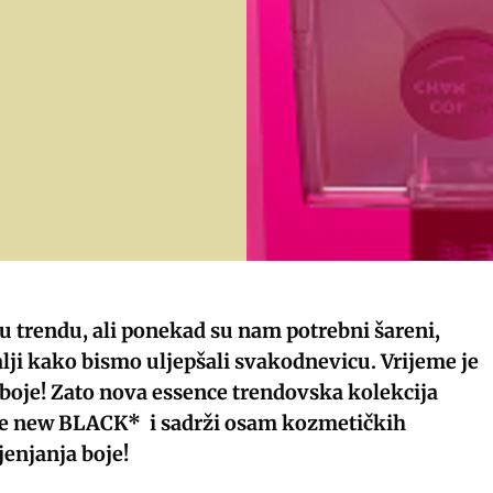
 u trendu, ali ponekad su nam potrebni šareni,
alji kako bismo uljepšali svakodnevicu. Vrijeme je
boje! Zato nova essence trendovska kolekcija
he new BLACK* i sadrži osam kozmetičkih
jenjanja boje!