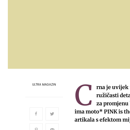
C
ULTRA MAGAZIN
rna je uvijek
ružičasti det
za promjenu 
ima moto* PINK is t
artikala s efektom mi