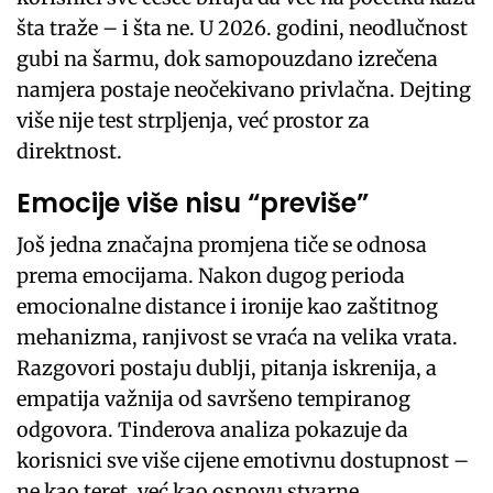
šta traže – i šta ne. U 2026. godini, neodlučnost
gubi na šarmu, dok samopouzdano izrečena
namjera postaje neočekivano privlačna. Dejting
više nije test strpljenja, već prostor za
direktnost.
Emocije više nisu “previše”
Još jedna značajna promjena tiče se odnosa
prema emocijama. Nakon dugog perioda
emocionalne distance i ironije kao zaštitnog
mehanizma, ranjivost se vraća na velika vrata.
Razgovori postaju dublji, pitanja iskrenija, a
empatija važnija od savršeno tempiranog
odgovora. Tinderova analiza pokazuje da
korisnici sve više cijene emotivnu dostupnost –
ne kao teret, već kao osnovu stvarne