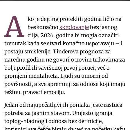
A
ko je dejting proteklih godina ličio na
beskonačno
skrolovanje
bez jasnog
cilja, 2026. godina bi mogla označiti
trenutak kada se stvari konačno usporavaju – i
postaju smislenije. Tinderova prognoza za
narednu godinu ne govori o novim trikovima za
bolji profil ili savršenoj prvoj poruci, već o
promjeni mentaliteta. Ljudi su umorni od
površnosti, a sve spremniji za odnose koji imaju
težinu, pravac i emociju.
Jedan od najupečatljivijih pomaka jeste rastuća
potreba za jasnim stavom. Umjesto igranja
toplog-hladnog i odnosa bez definicije,
korisnici sve češće biraju da već na početku kažu