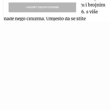
pozitivan. Uprkos digitalnom zamoru i brojnim
I ACCEPT USE OF COOKIES
razočaranjima, korisnici ulaze u 2026. s više
nade nego cinizma. Umjesto da se štite
distancom, spremni su da ponovo vjeruju u
ideju povezanosti.
Ako je suditi prema ovim trendovima, naredna
godina neće donijeti revoluciju u načinu na koji
se upoznajemo – ali hoće u načinu na koji
ostajemo. Manje igre, više istine. Manje straha,
više prisutnosti.
Prati nas
TAGS
DEJTING U 2026. GODINI
INSPIRATIVNO
LIFESTYLE
LIFESTYLE MAGAZIN
TINDER
ULTRA
ULTRA INSPIRATIVNO