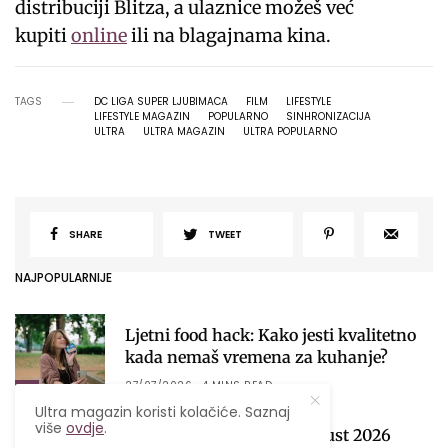
distribuciji Blitza, a ulaznice možeš već
kupiti
online
ili na blagajnama kina.
TAGS
DC LIGA SUPER LJUBIMACA
FILM
LIFESTYLE
LIFESTYLE MAGAZIN
POPULARNO
SINHRONIZACIJA
ULTRA
ULTRA MAGAZIN
ULTRA POPULARNO
SHARE
TWEET
NAJPOPULARNIJE
Ljetni food hack: Kako jesti kvalitetno
kada nemaš vremena za kuhanje?
27/07/2026
4 MINS READ
1
Ultra magazin koristi kolačiće. Saznaj
više
ovdje
.
Mjesečni horoskop za avgust 2026