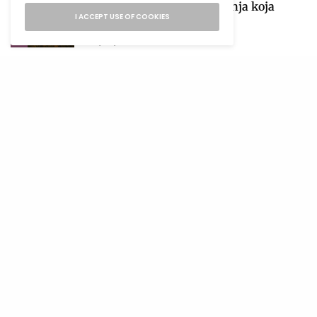
obilježiće sezona pomračenja koja
I ACCEPT USE OF COOKIES
donosi velike preokrete
2
05/08/2026
28 MINS READ
Venera ulazi u Vagu i donosi nam
najfiniju lekciju o ljubavi i balansu
01/08/2026
6 MINS READ
3
Počinje sezona pomračenja! Zašto je
avgust jedan od najvažnijih astroloških
perioda 2026. godine?
4
04/08/2026
4 MINS READ
Lavlja kapija 2026: Zašto je 8. 8.
najmoćniji datum godine i kako
iskoristiti njegovu energiju?
5
06/08/2026
4 MINS READ