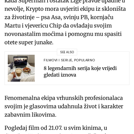
kada Superman i ostatak Lige pravde upadne u
nevolje, Krypto mora uvjeriti ekipu iz skloništa
za životinje – psa Asa, svinju PB, kornjaču
Martu i vjevericu Chip da ovladaju svojim
novonastalim moćima i pomognu mu spasiti
otete super junake.
SEE ALSO
FILMOVI I SERIJE
,
POPULARNO
8 legendarnih serija koje vrijedi
gledati iznova
Fenomenalna ekipa vrhunskih profesionalaca
svojim je glasovima udahnula život i karakter
zabavnim likovima.
Pogledaj film od 21.07. u svim kinima, u