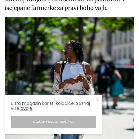
iscjepane farmerke za pravi boho vajb.
Ultra magazin koristi kolačiće. Saznaj
više
ovdje
.
I ACCEPT USE OF COOKIES