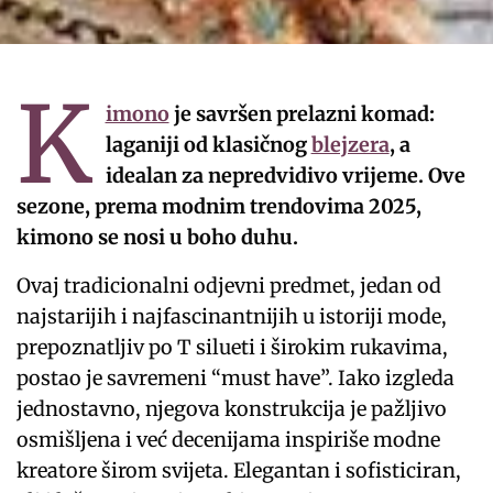
K
imono
je savršen prelazni komad:
laganiji od klasičnog
blejzera
, a
idealan za nepredvidivo vrijeme. Ove
sezone, prema modnim trendovima 2025,
kimono se nosi u boho duhu.
Ovaj tradicionalni odjevni predmet, jedan od
najstarijih i najfascinantnijih u istoriji mode,
prepoznatljiv po T silueti i širokim rukavima,
postao je savremeni “must have”. Iako izgleda
jednostavno, njegova konstrukcija je pažljivo
osmišljena i već decenijama inspiriše modne
kreatore širom svijeta. Elegantan i sofisticiran,