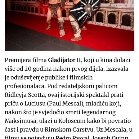
Premijera filma
Gladijator II,
koji u kina dolazi
više od 20 godina nakon prvog dijela, izazvala
je oduševljenje publike i filmskih
profesionalaca. Pod redateljskom palicom
Ridleyja Scotta, ovaj istorijski spektakl prati
priču o Luciusu (Paul Mescal), mladiću koji,
nakon što je svjedočio smrti legendarnog
Maksimusa, ulazi u Koloseum kako bi povratio
čast i pravdu u Rimskom Carstvu. Uz Mescala, u
filmu se pojavljuju Pedro Pascal, Joseph Quinn,