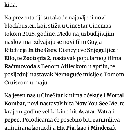
kina.
Na prezentaciji su takođe najavljeni novi
blockbusteri koji stižu u CineStar Cinemas
tokom 2025. godine. Među najuzbudljivijim
naslovima izdvajaju se novi film Guyja
Ritchieja
In the Grey,
Disneyjeve
Snjeguljica
i
Elio,
te
Zootopia 2,
nastavak popularnog filma
Računovođa
s Benom Affleckom u aprilu, te
posljednji nastavak
Nemoguće misije
s Tomom
Cruiseom u maju.
Na jesen nas u CineStar kinima očekuje i
Mortal
Kombat
, novi nastavak hita
Now You See Me,
te
krajem godine veliki kino hit
Avatar: Vatra i
pepeo.
Porodicama će posebno biti zanimljiva
animirana komedija
Hit Pig
, kao i
Mindcraft