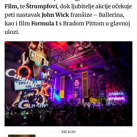
Film,
te
Štrumpfovi
, dok ljubitelje akcije očekuje
peti nastavak
John Wick
franšize – Ballerina,
kao i film
Formula 1
s Bradom Pittom u glavnoj
ulozi.
SEE ALSO