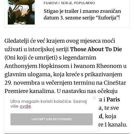
FILMOVI I SERIJE
,
POPULARNO
Stigao je trailer i znamo zvaničan
datum 3. sezone serije “Euforija”!
Gledatelji će već krajem ovog mjeseca moći
uživati u istorijskoj seriji
Those About To Die
(Oni koji će umrijeti) s legendarnim
Anthonyjem Hopkinsom i Iwanom Rheonom u
glavnim ulogama, koja kreće s prikazivanjem
29. novembra u večernjem terminu na CineStar
Premiere kanalima. U nastavku nas očekuju
serije
Fallen
(Pali anđeo) od 3. januara i
Paris
Ultra magazin koristi kolačiće. Saznaj
više
ovdje
.
Has Fallen
(Pad Pariza) od 31. januara, te sve
sezone popularne serije
Breaking Bad
, koja
I ACCEPT USE OF COOKIES
kreće 13. januara na CineStar Premiere 1 kanalu.