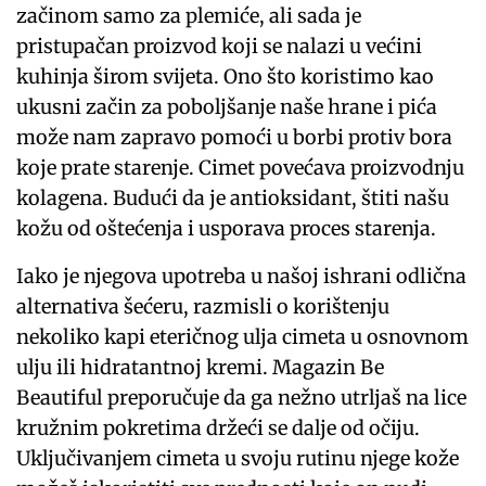
začinom samo za plemiće, ali sada je
pristupačan proizvod koji se nalazi u većini
kuhinja širom svijeta. Ono što koristimo kao
ukusni začin za poboljšanje naše hrane i pića
može nam zapravo pomoći u borbi protiv bora
koje prate starenje. Cimet povećava proizvodnju
kolagena. Budući da je antioksidant, štiti našu
kožu od oštećenja i usporava proces starenja.
Iako je njegova upotreba u našoj ishrani odlična
alternativa šećeru, razmisli o korištenju
nekoliko kapi eteričnog ulja cimeta u osnovnom
ulju ili hidratantnoj kremi. Magazin Be
Beautiful preporučuje da ga nežno utrljaš na lice
kružnim pokretima držeći se dalje od očiju.
Uključivanjem cimeta u svoju rutinu njege kože