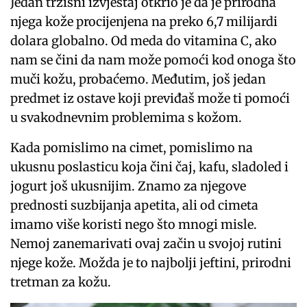
Jedan tržišni izvještaj otkrio je da je prirodna
njega kože procijenjena na preko 6,7 milijardi
dolara globalno. Od meda do vitamina C, ako
nam se čini da nam može pomoći kod onoga što
muči kožu, probaćemo. Međutim, još jedan
predmet iz ostave koji previđaš može ti pomoći
u svakodnevnim problemima s kožom.
Kada pomislimo na cimet, pomislimo na
ukusnu poslasticu koja čini čaj, kafu, sladoled i
jogurt još ukusnijim. Znamo za njegove
prednosti suzbijanja apetita, ali od cimeta
imamo više koristi nego što mnogi misle.
Nemoj zanemarivati ovaj začin u svojoj rutini
njege kože. Možda je to najbolji jeftini, prirodni
tretman za kožu.