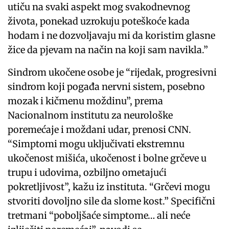
utiču na svaki aspekt mog svakodnevnog
života, ponekad uzrokuju poteškoće kada
hodam i ne dozvoljavaju mi da koristim glasne
žice da pjevam na način na koji sam navikla.”
Sindrom ukočene osobe je “rijedak, progresivni
sindrom koji pogađa nervni sistem, posebno
mozak i kičmenu moždinu”, prema
Nacionalnom institutu za neurološke
poremećaje i moždani udar, prenosi CNN.
“Simptomi mogu uključivati ekstremnu
ukočenost mišića, ukočenost i bolne grčeve u
trupu i udovima, ozbiljno ometajući
pokretljivost”, kažu iz instituta. “Grčevi mogu
stvoriti dovoljno sile da slome kost.” Specifični
tretmani “poboljšaće simptome… ali neće