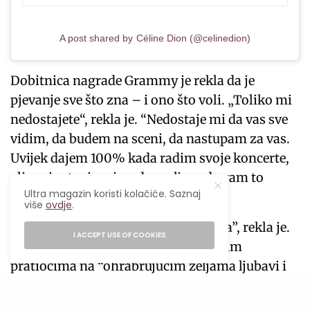
A post shared by Céline Dion (@celinedion)
Dobitnica nagrade Grammy je rekla da je
pjevanje sve što zna – i ono što voli. „Toliko mi
nedostajete“, rekla je. “Nedostaje mi da vas sve
vidim, da budem na sceni, da nastupam za vas.
Uvijek dajem 100% kada radim svoje koncerte,
ali moje stanje mi ne dozvoljava da vam to
Ultra magazin koristi kolačiće. Saznaj
pružim trenutno.”
više
ovdje
.
Dion se “nada da je na putu oporavka”, rekla je.
I ACCEPT USE OF COOKIES
“Ovo je moj fokus.” Zahvalila je svojim
pratiocima na “ohrabrujućim željama ljubavi i
podrške na društvenim mrežama”. „Ovo mi
mnogo znači“, zaključila je Dion svoju poruku u