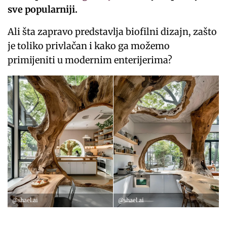
sve popularniji.
Ali šta zapravo predstavlja biofilni dizajn, zašto
je toliko privlačan i kako ga možemo
primijeniti u modernim enterijerima?
@shael.ai
@shael.ai