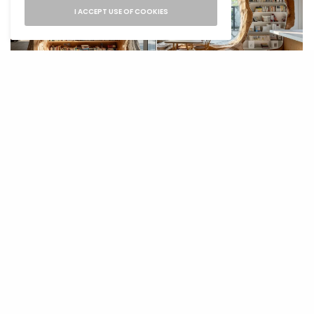
I ACCEPT USE OF COOKIES
@shael.ai
@shael.ai
Kreiraj otvorene prostore. Napravi protok
svježeg vazduha i osjećaj povezanosti s
prirodom kroz otvorene i prostrane prostore,
koji omogućavaju lako kretanje i komunikaciju
unutar doma.
Ostvari harmoniju sa bojama tako što ćeš se
inspirisati bojama prirode poput zelene, plave,
smeđe.
Biofilni dizajn enterijera predstavlja više od
samo estetskog koncepta – to je način života