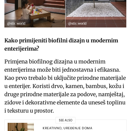
@stir_world
@stir_world
Kako primijeniti biofilni dizajn u modernim
enterijerima?
Primjena biofilnog dizajna u modernim
enterijerima može biti jednostavna i efikasna.
Kao prvo trebalo bi uključite prirodne materijale
u enterijer. Koristi drvo, kamen, bambus, kožu i
druge prirodne materijale za podove, namještaj,
zidove i dekorativne elemente da uneseš toplinu
i teksturu u prostor.
SEE ALSO
KREATIVNO
,
UREĐENJE DOMA