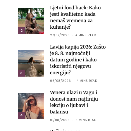
Ljetni food hack: Kako
jesti kvalitetno kada
nemaš vremena za
kuhanje?
2
27/07/2026
4 MINS READ
Lavlja kapija 2026: Zašto
je 8. 8. najmoćniji
datum godine i kako
iskoristiti njegovu
energiju?
3
06/08/2026
4 MINS READ
Venera ulazi u Vagu i
donosi nam najfiniju
lekciju o ljubavi i
balansu
4
01/08/2026
6 MINS READ