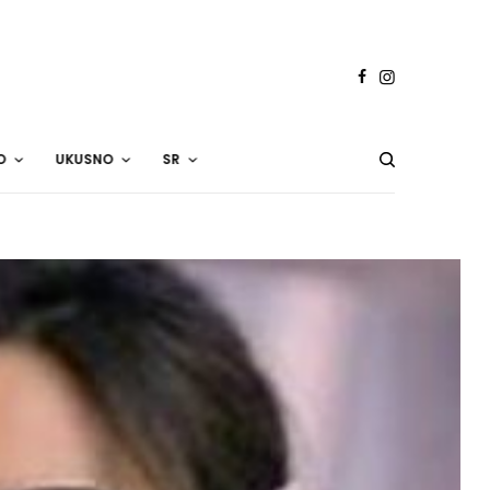
O
UKUSNO
SR