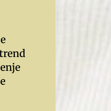
je
 trend
senje
je