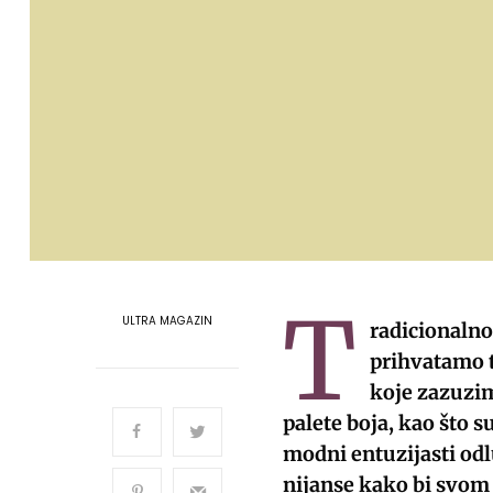
T
ULTRA MAGAZIN
radicionalno
prihvatamo t
koje zazuzim
palete boja, kao što s
modni entuzijasti odlu
nijanse kako bi svom i