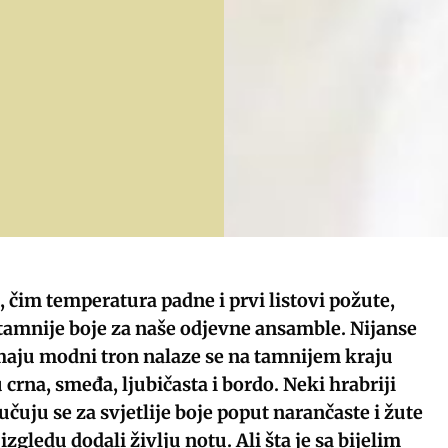
, čim temperatura padne i prvi listovi požute,
amnije boje za naše odjevne ansamble. Nijanse
aju modni tron nalaze se na tamnijem kraju
u crna, smeđa, ljubičasta i bordo. Neki hrabriji
čuju se za svjetlije boje poput narančaste i žute
zgledu dodali življu notu. Ali šta je sa bijelim