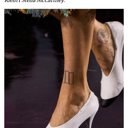
Klein
i
Stella McCartney
.