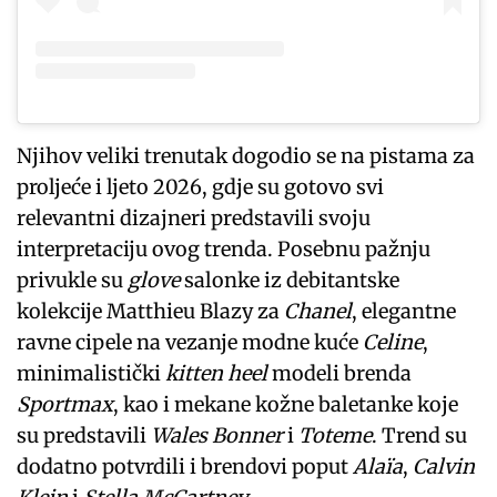
Njihov veliki trenutak dogodio se na pistama za
proljeće i ljeto 2026, gdje su gotovo svi
relevantni dizajneri predstavili svoju
interpretaciju ovog trenda. Posebnu pažnju
privukle su
glove
salonke iz debitantske
kolekcije Matthieu Blazy za
Chanel
, elegantne
ravne cipele na vezanje modne kuće
Celine
,
minimalistički
kitten heel
modeli brenda
Sportmax
, kao i mekane kožne baletanke koje
su predstavili
Wales Bonner
i
Toteme
. Trend su
dodatno potvrdili i brendovi poput
Alaïa
,
Calvin