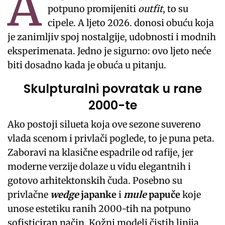
A
potpuno promijeniti
outfit
, to su
cipele. A ljeto 2026. donosi obuću koja
je zanimljiv spoj nostalgije, udobnosti i modnih
eksperimenata. Jedno je sigurno: ovo ljeto neće
biti dosadno kada je obuća u pitanju.
Skulpturalni povratak u rane
2000-te
Ako postoji silueta koja ove sezone suvereno
vlada scenom i privlači poglede, to je puna peta.
Zaboravi na klasične espadrile od rafije, jer
moderne verzije dolaze u vidu elegantnih i
gotovo arhitektonskih čuda. Posebno su
privlačne
wedge
japanke
i
mule
papuče
koje
unose estetiku ranih 2000-tih na potpuno
sofisticiran način. Kožni modeli čistih linija