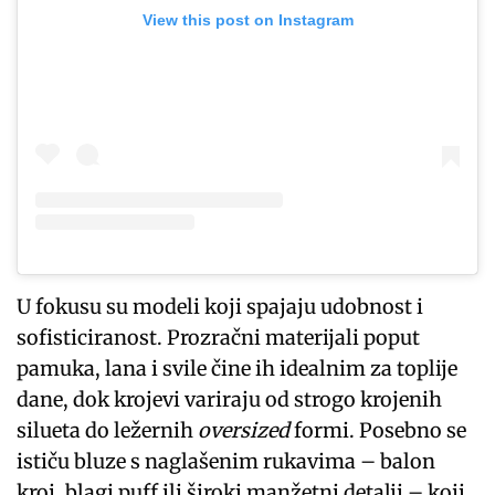
View this post on Instagram
U fokusu su modeli koji spajaju udobnost i
sofisticiranost. Prozračni materijali poput
pamuka, lana i svile čine ih idealnim za toplije
dane, dok krojevi variraju od strogo krojenih
silueta do ležernih
oversized
formi. Posebno se
ističu bluze s naglašenim rukavima – balon
kroj, blagi puff ili široki manžetni detalji – koji