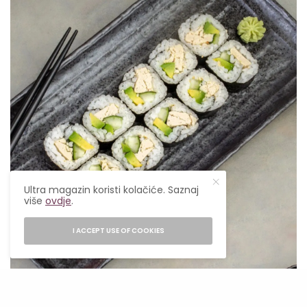
Ultra magazin koristi kolačiće. Saznaj
više
ovdje
.
I ACCEPT USE OF COOKIES
Foto: Arigato