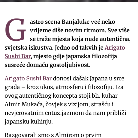
G
astro scena Banjaluke već neko
vrijeme diše novim ritmom. Sve više
se traže mjesta koja nude autentična,
svjetska iskustva. Jedno od takvih je
Arigato
Sushi Bar
, mjesto gdje japanska filozofija
susreće domaću gostoljubivost.
Arigato Sushi Bar
donosi dašak Japana u srce
grada – kroz ukus, atmosferu i filozofiju. Iza
ovog autentičnog koncepta stoji bh. kuhar
Almir Mukača, čovjek s vizijom, strašću i
nevjerovatnim entuzijazmom da nam približi
japansku kuhinju.
Razgovarali smo s Almirom o prvim