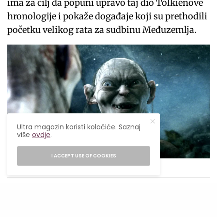
ima za cilj da popuni upravo taj dio Tolkienove
hronologije i pokaže događaje koji su prethodili
početku velikog rata za sudbinu Međuzemlja.
Ultra magazin koristi kolačiće. Saznaj
više
ovdje
.
I ACCEPT USE OF COOKIES
Foto: IMDb
Zvjezdana postava nastavlja da
raste