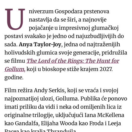
U
niverzum Gospodara prstenova
nastavlja da se širi, a najnovije
pojačanje u impresivnoj glumačkoj
postavi svakako je jedno od najuzbudljivijih do
sada.
Anya Taylor-Joy
, jedna od najtraženijih
holivudskih glumica svoje generacije, pridružila
se filmu
The Lord of the Rings: The Hunt for
Gollum
,
koji u bioskope stiže krajem 2027.
godine.
Film režira Andy Serkis, koji se vraća i svojoj
najpoznatijoj ulozi, Golluma. Publika će ponovo
imati priliku da vidi i neka od omiljenih lica iz
originalne trilogije, uključujući Iana McKellena
kao Gandalfa, Elijaha Wooda kao Froda i Leeja
Pacea kao kralja Thranduila.