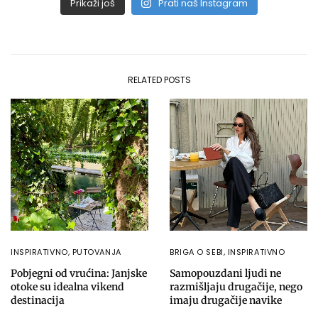
Prikaži još
Prati naš Instagram
RELATED POSTS
INSPIRATIVNO
,
PUTOVANJA
BRIGA O SEBI
,
INSPIRATIVNO
Pobjegni od vrućina: Janjske
Samopouzdani ljudi ne
otoke su idealna vikend
razmišljaju drugačije, nego
destinacija
imaju drugačije navike