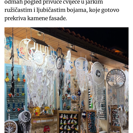
odmah pogled privuče cvijeće u jarkim
ružičastim i ljubičastim bojama, koje gotovo
prekriva kamene fasade.