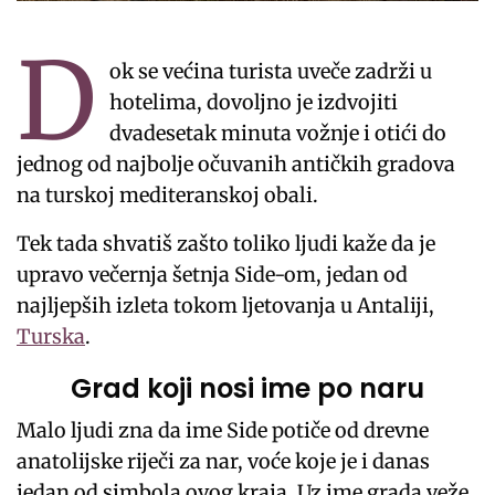
D
ok se većina turista uveče zadrži u
hotelima, dovoljno je izdvojiti
dvadesetak minuta vožnje i otići do
jednog od najbolje očuvanih antičkih gradova
na turskoj mediteranskoj obali.
Tek tada shvatiš zašto toliko ljudi kaže da je
upravo večernja šetnja Side-om, jedan od
najljepših izleta tokom ljetovanja u Antaliji,
Turska
.
Grad koji nosi ime po naru
Malo ljudi zna da ime Side potiče od drevne
anatolijske riječi za nar, voće koje je i danas
jedan od simbola ovog kraja. Uz ime grada veže