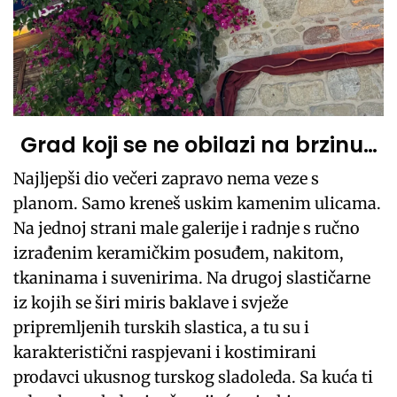
Grad koji se ne obilazi na brzinu…
Najljepši dio večeri zapravo nema veze s
planom. Samo kreneš uskim kamenim ulicama.
Na jednoj strani male galerije i radnje s ručno
izrađenim keramičkim posuđem, nakitom,
tkaninama i suvenirima. Na drugoj slastičarne
iz kojih se širi miris baklave i svježe
pripremljenih turskih slastica, a tu su i
karakteristični raspjevani i kostimirani
prodavci ukusnog turskog sladoleda. Sa kuća ti