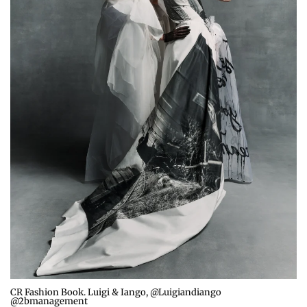
CR Fashion Book. Luigi & Iango, @Luigiandiango
@2bmanagement