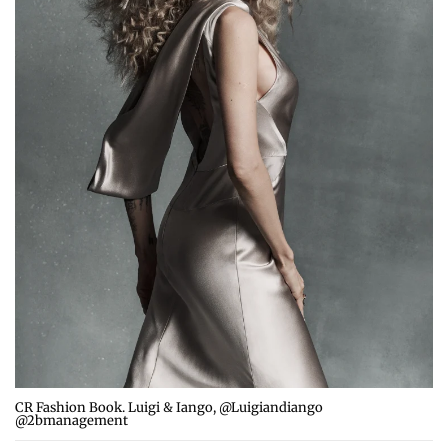
CR Fashion Book. Luigi & Iango, @Luigiandiango
@2bmanagement