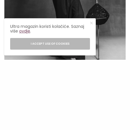
Ultra magazin koristi kolačiće. Saznaj
više
ovdje
.
I ACCEPT USE OF COOKIES
CR Fashion Book. Luigi & Iango, @Luigiandiango
@2bmanagement
Disco kovrdže: Povratak u velikom stilu
Ono što je, međutim, zaokupilo pažnju publike i
stručnjaka za ljepotu širom svijeta nisu samo
Atelier Jolie komadi, već i Angelinin dramatični