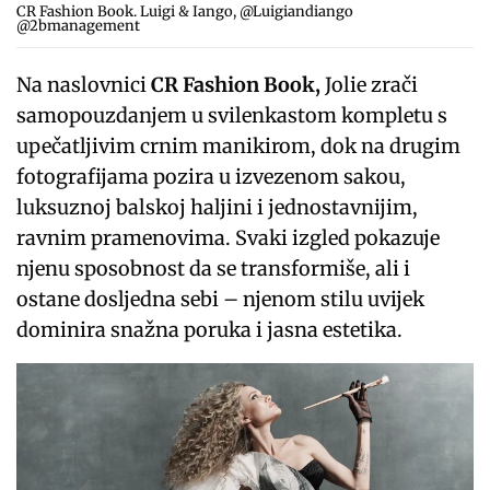
CR Fashion Book. Luigi & Iango, @Luigiandiango
@2bmanagement
Na naslovnici
CR Fashion Book,
Jolie zrači
samopouzdanjem u svilenkastom kompletu s
upečatljivim crnim manikirom, dok na drugim
fotografijama pozira u izvezenom sakou,
luksuznoj balskoj haljini i jednostavnijim,
ravnim pramenovima. Svaki izgled pokazuje
njenu sposobnost da se transformiše, ali i
ostane dosljedna sebi – njenom stilu uvijek
dominira snažna poruka i jasna estetika.