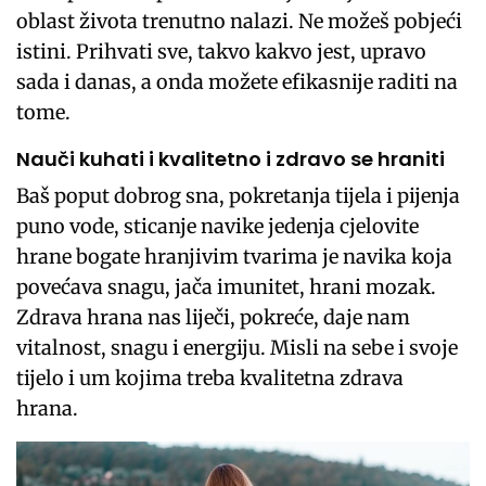
oblast života trenutno nalazi. Ne možeš pobjeći
istini. Prihvati sve, takvo kakvo jest, upravo
sada i danas, a onda možete efikasnije raditi na
tome.
Nauči kuhati i kvalitetno i zdravo se hraniti
Baš poput dobrog sna, pokretanja tijela i pijenja
puno vode, sticanje navike jedenja cjelovite
hrane bogate hranjivim tvarima je navika koja
povećava snagu, jača imunitet, hrani mozak.
Zdrava hrana nas liječi, pokreće, daje nam
vitalnost, snagu i energiju. Misli na sebe i svoje
tijelo i um kojima treba kvalitetna zdrava
hrana.