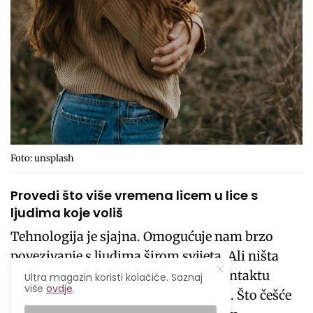
Foto: unsplash
Provedi što više vremena licem u lice s
ljudima koje voliš
Tehnologija je sjajna. Omogućuje nam brzo
povezivanje s ljudima širom svijeta. Ali ništa
nije bolje od vremena kada smo u kontaktu
Ultra magazin koristi kolačiće. Saznaj
više
ovdje
.
licem u lice sa osobama koje volimo . Što češće