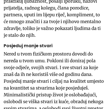
praktikuj ljubaznost, pošalji iporuku, nazovi
prijatelja, radnog kolegu, člana porodice,
partnera, uputi im lijepu riječ, kompliment, to
će mnogo značiti i za tvoje i njihovo mentalno
zdravlje, toliko je važno pokazati ljudima da ti
je stalo do njih.
Posjeduj manje stvari
Nered u tvom fizičkom prostoru dovodi do
nereda u tvom umu. Pokloni ili doniraj pola
svoje odjeće, svojih stvari. I sve stvari za koje
znaš da ih ne koristiš više od godinu dana.
Posjeduj manje stvari i ciljaj na kvalitet umjesto
na kvantitet sa stvarima koje posjeduješ.
Minimalistički pristup život je oslobađajući,
oslobodi se viška stvari iz kuće, obraduj nekoga
svojm stvarima, a oslobodi svoj životni prostor.