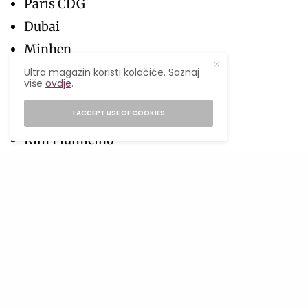
Paris CDG
Dubai
Minhen
Zurich
Ultra magazin koristi kolačiće. Saznaj
više
ovdje
.
Istanbul
I ACCEPT USE OF COOKIES
Hong Kong
Rim Fiumicino
Beč
Helsinki-Vantaa
Madrid-Barahas
Centrair Nagoya
Vancouver
Kansai
Melbourne