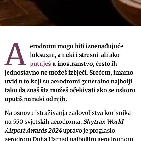
A
erodromi mogu biti iznenađujuće
luksuzni, a neki i stresni, ali ako
putuješ
u inostranstvo, često ih
jednostavno ne možeš izbjeći. Srećom, imamo
uvid u to koji su aerodromi generalno najbolji,
tako da znaš šta možeš očekivati ako se uskoro
uputiš na neki od njih.
Na osnovu istraživanja zadovoljstva korisnika
na 550 svjetskih aerodroma,
Skytrax World
Airport Awards 2024
upravo je proglasio
aerodrom Doha Hamad najboljim aerodromom