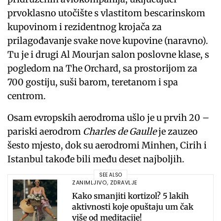
prvoklasno utočište s vlastitom bescarinskom
kupovinom i rezidentnog krojača za
prilagođavanje svake nove kupovine (naravno).
Tu je i drugi Al Mourjan salon poslovne klase, s
pogledom na The Orchard, sa prostorijom za
700 gostiju, suši barom, teretanom i spa
centrom.
Osam evropskih aerodroma ušlo je u prvih 20 –
pariski aerodrom
Charles de Gaulle
je zauzeo
šesto mjesto, dok su aerodromi Minhen, Cirih i
Istanbul takođe bili među deset najboljih.
SEE ALSO
ZANIMLJIVO
,
ZDRAVLJE
Kako smanjiti kortizol? 5 lakih
aktivnosti koje opuštaju um čak
više od meditacije!