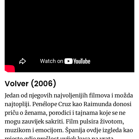
Volver (2006)
Jedan od njegovih najvoljenijih filmova i možda
najtopliji. Penélope Cruz kao Raimunda donosi
priču o ženama, porodici i tajnama koje se ne
mogu zauvijek sakriti. Film pulsira životom,
muzikom i emocijom. Španija ovdje izgleda kao
mjesto gdje prošlost uvijek kuca na vrata.