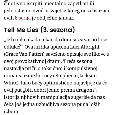
emotivno iscrpiti, mentalno zapetljati ili
jednostavno uvući u svijet iz kojeg ne želiš izaći,
ovih 8
serija
je obilježilo januar.
Tell Me Lies (3. sezona)
„Je li ti iko ikada rekao da donosiš stvarno loše
odluke?“ Ova kritika upućena Luci Albright
(Grace Van Patten) savršeno opisuje sve likove u
ovoj provokativnoj drami. Treća sezona
nastavlja priču o toksičnoj i kompulsivnoj
romansi između Lucy i Stephena (Jackson
White). Iako Lucy optimistično najavljuje da će
ovaj put „biti dobri jedno prema drugom“,
istorija njihovih manipulacija sugeriše da nas
čeka još jedna uzbudljiva sezona puna loših
izbora.