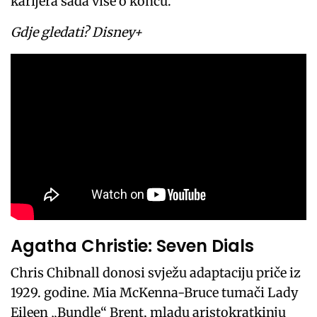
karijera sada vise o koncu.
Gdje gledati? Disney+
Agatha Christie: Seven Dials
Chris Chibnall donosi svježu adaptaciju priče iz
1929. godine. Mia McKenna-Bruce tumači Lady
Eileen „Bundle“ Brent, mladu aristokratkinju