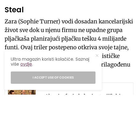
Steal
Zara (Sophie Turner) vodi dosadan kancelarijski
život sve dok u njenu firmu ne upadne grupa
pljačkaša planirajući pljačku tešku 4 milijarde
funti. Ovaj triler postepeno otkriva svoje tajne,
transformišući se iz obične kriminalističke
Ultra magazin koristi kolačiće. Saznaj
priče u pametnu igru mačke i miša prilagođenu
više
ovdje
.
digitalnom dobu.
I ACCEPT USE OF COOKIES
SEE ALSO
FILMOVI I SERIJE
,
POPULARNO
Ako si u fazi gledanja starijih hit
filmova, ovo je lista koja te neće
iznevjeriti.
Gdje gledati? Prime Video