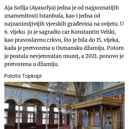
Aja Sofija (Ayasofya) jedna je od najpoznatijih
znamenitosti Istanbula, kao i jedna od
najzanimljivijih vjerskih građevina na svijetu. U
6. vijeku ju je sagradio car Konstantin Veliki,
kao pravoslavnu crkvu, što je bila do 15. vijeka,
kada je pretvorena u Osmansku džamiju. Potom
je postala nevjerovatan muzej, a 2021. ponovo je
pretvorena u džamiju.
Palata Topkapi