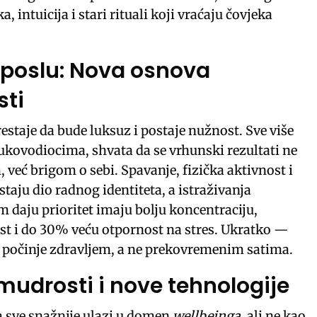
a, intuicija i stari rituali koji vraćaju čovjeka
 poslu: Nova osnova
sti
estaje da bude luksuz i postaje nužnost. Sve više
ukovodiocima, shvata da se vrhunski rezultati ne
, već brigom o sebi. Spavanje, fizička aktivnost i
taju dio radnog identiteta, a istraživanja
m daju prioritet imaju bolju koncentraciju,
t i do 30% veću otpornost na stres. Ukratko —
 počinje zdravljem, a ne prekovremenim satima.
mudrosti i nove tehnologije
ja sve snažnije ulazi u domen
wellbeinga
, ali ne kao