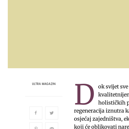
D
ULTRA MAGAZIN
ok svijet sv
kvalitetnije
holističkih 
regeneracija iznutra k
osjećaj zajedništva, e
koji će oblikovati na