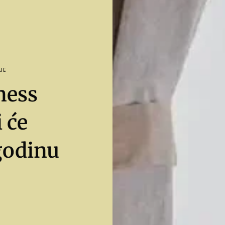
JE
ness
 će
 godinu