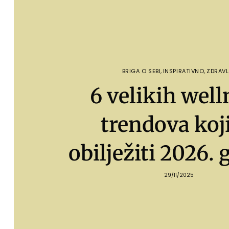
BRIGA O SEBI
,
INSPIRATIVNO
,
ZDRAVL
6 velikih well
trendova koji
obilježiti 2026.
29/11/2025