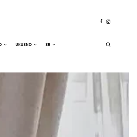
O
UKUSNO
SR