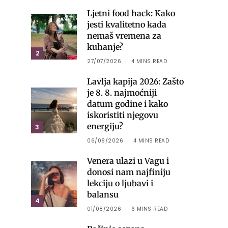
Ljetni food hack: Kako
jesti kvalitetno kada
nemaš vremena za
kuhanje?
2
27/07/2026
4 MINS READ
Lavlja kapija 2026: Zašto
je 8. 8. najmoćniji
datum godine i kako
iskoristiti njegovu
energiju?
3
06/08/2026
4 MINS READ
Venera ulazi u Vagu i
donosi nam najfiniju
lekciju o ljubavi i
balansu
4
01/08/2026
6 MINS READ