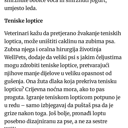
smrznute bobice voća ili smrznuti jogurt,
umjesto leda.
Teniske loptice
Veterinari kažu da pretjerano žvakanje teniskih
loptica, može uništiti caklinu na zubima psa.
Zubna njega i oralna hirurgija životinja
WellPets, dodaje da veliki psi s jakim čeljustima
mogu zdrobiti teniske loptice, pretvarajući
njihove manje dijelove u veliku opasnost od
gušenja. Ona žuta dlaka koja prekriva tenisku
lopticu? Crijevna noćna mora, ako to pas
proguta. Igranje teniskom lopticom potpuno je
u redu – samo izbjegavaj da puštaš psa da je
grize nakon toga. Još bolje, pronađi loptu
posebno dizajniranu za pse, a ne za sestre