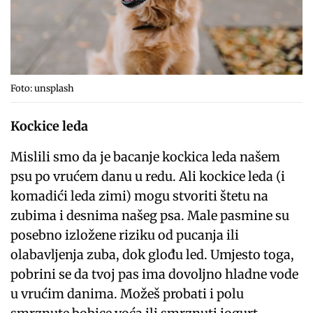
Foto: unsplash
Kockice leda
Mislili smo da je bacanje kockica leda našem
psu po vrućem danu u redu. Ali kockice leda (i
komadići leda zimi) mogu stvoriti štetu na
zubima i desnima našeg psa. Male pasmine su
posebno izložene riziku od pucanja ili
olabavljenja zuba, dok glođu led. Umjesto toga,
pobrini se da tvoj pas ima dovoljno hladne vode
u vrućim danima. Možeš probati i polu