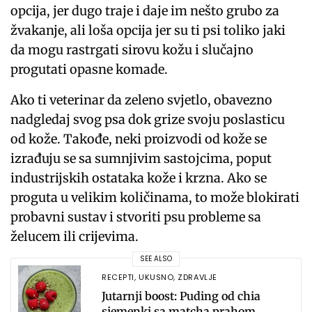
opcija, jer dugo traje i daje im nešto grubo za
žvakanje, ali loša opcija jer su ti psi toliko jaki
da mogu rastrgati sirovu kožu i slučajno
progutati opasne komade.
Ako ti veterinar da zeleno svjetlo, obavezno
nadgledaj svog psa dok grize svoju poslasticu
od kože. Takođe, neki proizvodi od kože se
izrađuju se sa sumnjivim sastojcima, poput
industrijskih ostataka kože i krzna. Ako se
proguta u velikim količinama, to može blokirati
probavni sustav i stvoriti psu probleme sa
želucem ili crijevima.
SEE ALSO
RECEPTI
,
UKUSNO
,
ZDRAVLJE
Jutarnji boost: Puding od chia
sjemenki sa matcha prahom