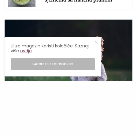
Ultra magazin koristi kolačiće. Saznaj
više
ovdje
.
I ACCEPT USE OF COOKIES
Foto: unsplash
Drveni štapovi