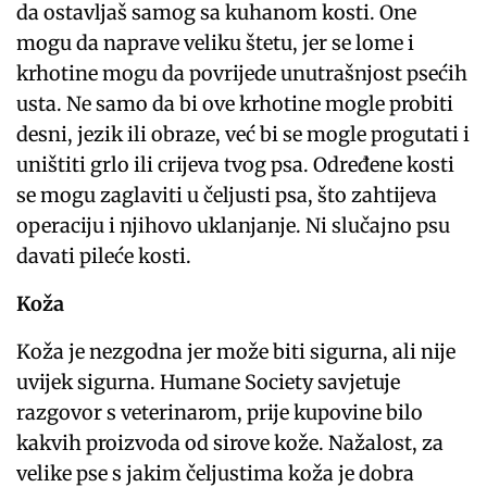
da ostavljaš samog sa kuhanom kosti. One
mogu da naprave veliku štetu, jer se lome i
krhotine mogu da povrijede unutrašnjost psećih
usta. Ne samo da bi ove krhotine mogle probiti
desni, jezik ili obraze, već bi se mogle progutati i
uništiti grlo ili crijeva tvog psa. Određene kosti
se mogu zaglaviti u čeljusti psa, što zahtijeva
operaciju i njihovo uklanjanje. Ni slučajno psu
davati pileće kosti.
Koža
Koža je nezgodna jer može biti sigurna, ali nije
uvijek sigurna. Humane Society savjetuje
razgovor s veterinarom, prije kupovine bilo
kakvih proizvoda od sirove kože. Nažalost, za
velike pse s jakim čeljustima koža je dobra