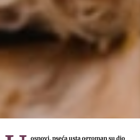
osnovi, pseća usta ogroman su dio