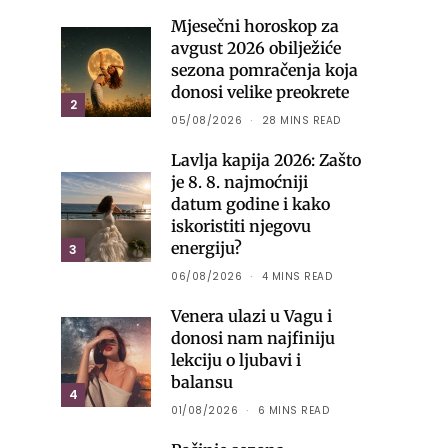
Mjesečni horoskop za
avgust 2026 obilježiće
sezona pomračenja koja
donosi velike preokrete
2
05/08/2026
28 MINS READ
Lavlja kapija 2026: Zašto
je 8. 8. najmoćniji
datum godine i kako
iskoristiti njegovu
energiju?
3
06/08/2026
4 MINS READ
Venera ulazi u Vagu i
donosi nam najfiniju
lekciju o ljubavi i
balansu
4
01/08/2026
6 MINS READ