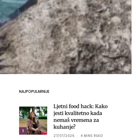
NAJPOPULARNIJE
Ljetni food hack: Kako
jesti kvalitetno kada
nemaš vremena za
kuhanje?
1
27/07/2026
4 MINS READ