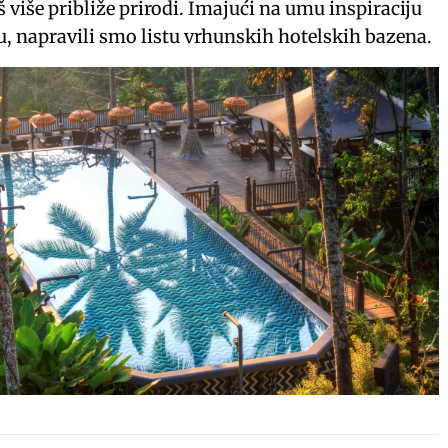
 više približe prirodi. Imajući na umu inspiraciju
u, napravili smo listu vrhunskih hotelskih bazena.