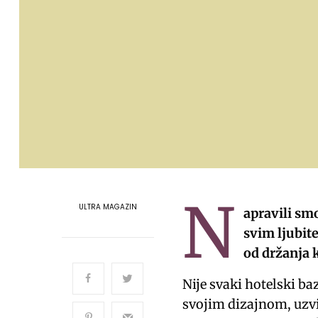
N
ULTRA MAGAZIN
apravili smo
svim ljubite
od držanja 
Nije svaki hotelski ba
svojim dizajnom, uzv