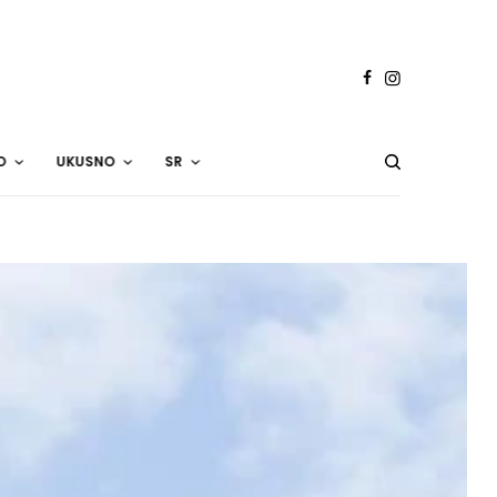
O
UKUSNO
SR