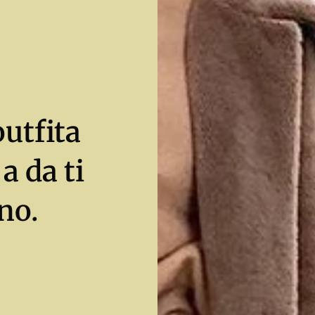
utfita
a da ti
no.