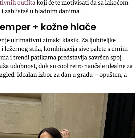
tivnih outfita
koji će te motivisati da sa lakoćom
d i zablistaš u hladnim danima.
žemper + kožne hlače
 je ultimativni zimski klasik. Za ljubiteljke
i ležernog stila, kombinacija sive palete s crnim
a i trendi patikama predstavlja savršen spoj.
ža udobnost, dok su cool retro naočale idealne za
zgled. Idealan izbor za dan u gradu – opušten, a