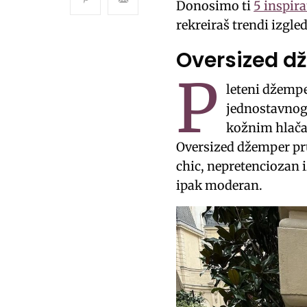
Donosimo ti
5 inspira
rekreiraš trendi izgle
Oversized d
P
leteni džemper
jednostavnog 
kožnim hlačam
Oversized džemper pru
chic, nepretenciozan i
ipak moderan.