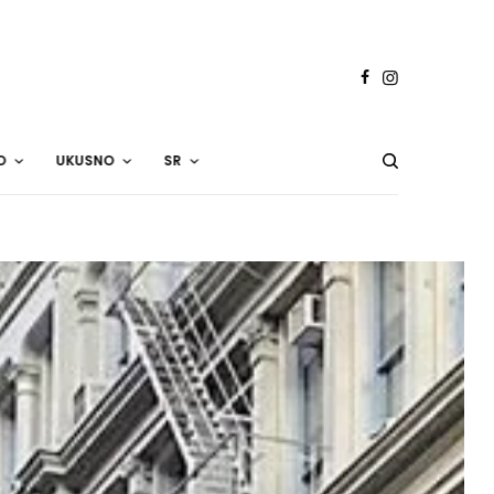
O
UKUSNO
SR