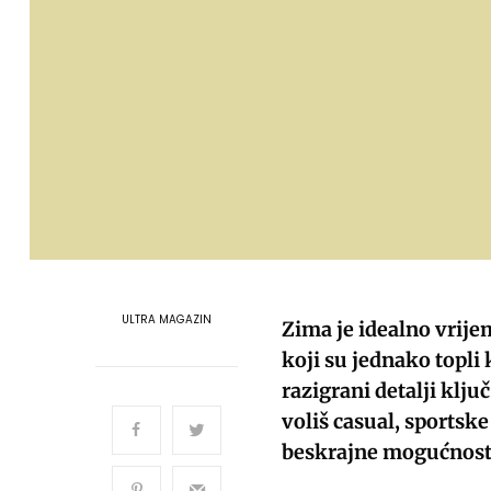
ULTRA MAGAZIN
Zima je idealno vrije
koji su jednako topli k
razigrani detalji klj
voliš casual, sportsk
beskrajne mogućnosti 