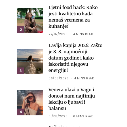
Ljetni food hack: Kako
jesti kvalitetno kada
nemaš vremena za
kuhanje?
2
27/07/2026
4 MINS READ
Lavlja kapija 2026: Zašto
je 8. 8. najmoćniji
datum godine i kako
iskoristiti njegovu
energiju?
3
06/08/2026
4 MINS READ
Venera ulazi u Vagu i
donosi nam najfiniju
lekciju o ljubavi i
balansu
4
01/08/2026
6 MINS READ