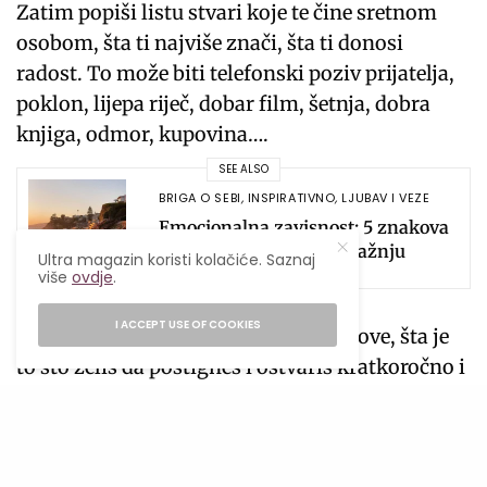
Zatim popiši listu stvari koje te čine sretnom
osobom, šta ti najviše znači, šta ti donosi
radost. To može biti telefonski poziv prijatelja,
poklon, lijepa riječ, dobar film, šetnja, dobra
knjiga, odmor, kupovina….
SEE ALSO
BRIGA O SEBI
,
INSPIRATIVNO
,
LJUBAV I VEZE
Emocionalna zavisnost: 5 znakova
na koje trebaš obratiti pažnju
Ultra magazin koristi kolačiće. Saznaj
više
ovdje
.
I ACCEPT USE OF COOKIES
Popiši svoje najveće želje, ciljeve i snove, šta je
to što želiš da postigneš i ostvariš kratkoročno i
dugoročno.
Napiši sumu novca koju želiš da zarađuješ
mjesečno, godišnje i kakav posao iz snova želiš