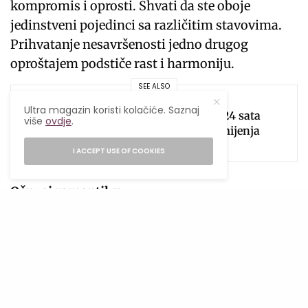
kompromis i oprosti. Shvati da ste oboje
jedinstveni pojedinci sa različitim stavovima.
Prihvatanje nesavršenosti jedno drugog
oproštajem podstiče rast i harmoniju.
SEE ALSO
BRIGA O SEBI
,
ZANIMLJIVO
Ultra magazin koristi kolačiće. Saznaj
Štednja bez odricanja? 24 sata
više
ovdje
.
pauze i lista želja koja mijenja
navike
I ACCEPT USE OF COOKIES
Očuvaj romantiku
Nikada ne potcjenjuj snagu romantike. Iznenadi
partnera gestama, ljubavnim porukama ili
spontanim izletima. Održavanje plamena
strasti putem romantike njeguje vašu
romantičnu vezu.