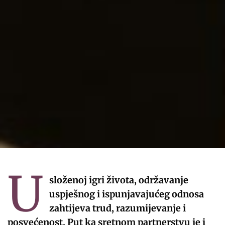
U
složenoj igri života, održavanje
uspješnog i ispunjavajućeg odnosa
zahtijeva trud, razumijevanje i
posvećenost. Put ka sretnom partnerstvu je i