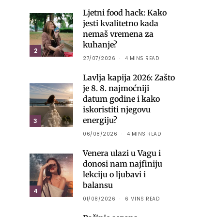
Ljetni food hack: Kako
jesti kvalitetno kada
nemaš vremena za
kuhanje?
2
27/07/2026
4 MINS READ
Lavlja kapija 2026: Zašto
je 8. 8. najmoćniji
datum godine i kako
iskoristiti njegovu
energiju?
3
06/08/2026
4 MINS READ
Venera ulazi u Vagu i
donosi nam najfiniju
lekciju o ljubavi i
balansu
4
01/08/2026
6 MINS READ