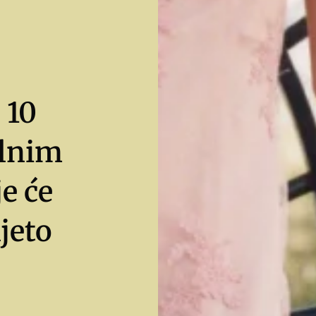
 10
elnim
e će
ljeto