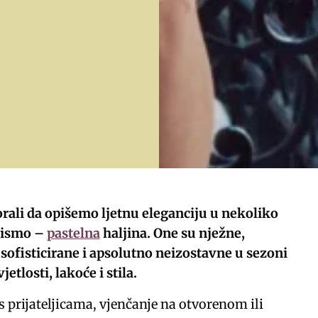
ali da opišemo ljetnu eleganciju u nekoliko
 bismo –
pastelna
haljina. One su nježne,
sofisticirane i apsolutno neizostavne u sezoni
jetlosti, lakoće i stila.
 s prijateljicama, vjenčanje na otvorenom ili