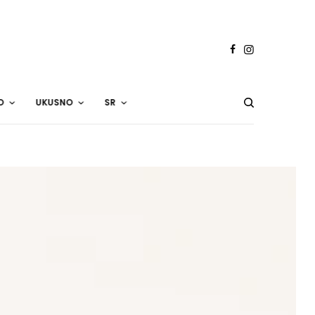
O
UKUSNO
SR