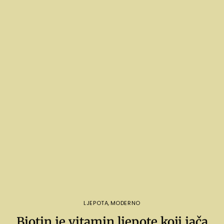
LJEPOTA
,
MODERNO
Biotin je vitamin ljepote koji jača