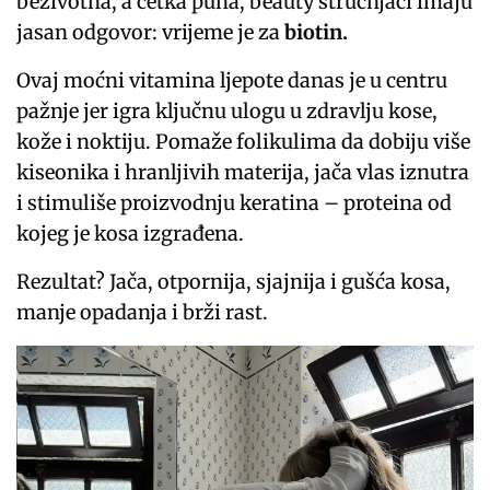
beživotna, a četka puna, beauty stručnjaci imaju
jasan odgovor: vrijeme je za
biotin.
Ovaj moćni vitamina ljepote danas je u centru
pažnje jer igra ključnu ulogu u zdravlju kose,
kože i noktiju. Pomaže folikulima da dobiju više
kiseonika i hranljivih materija, jača vlas iznutra
i stimuliše proizvodnju keratina – proteina od
kojeg je kosa izgrađena.
Rezultat? Jača, otpornija, sjajnija i gušća kosa,
manje opadanja i brži rast.