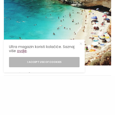
Ultra magazin koristi kolačiće. Saznaj
više
ovdje
.
I ACCEPT USE OF COOKIES
Foto: Getty Images
Zakintos
Lokalno stanovništvo kaže da Zante (kako ga
oni zovu) ima dvije strane. Jednu stranu čine
ljetovališta bogatog noćnog života i vrućih noći