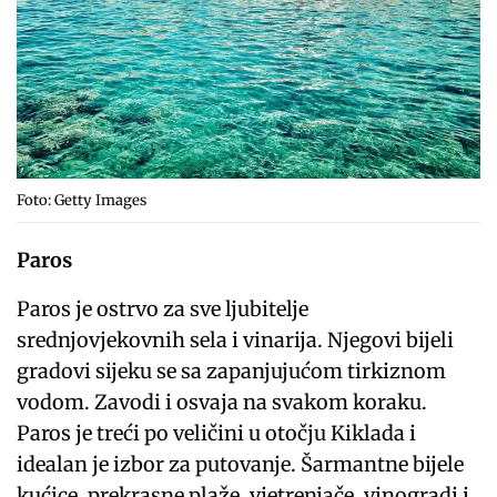
Foto: Getty Images
Paros
Paros je ostrvo za sve ljubitelje
srednjovjekovnih sela i vinarija. Njegovi bijeli
gradovi sijeku se sa zapanjujućom tirkiznom
vodom. Zavodi i osvaja na svakom koraku.
Paros je treći po veličini u otočju Kiklada i
idealan je izbor za putovanje. Šarmantne bijele
kućice, prekrasne plaže, vjetrenjače, vinogradi i