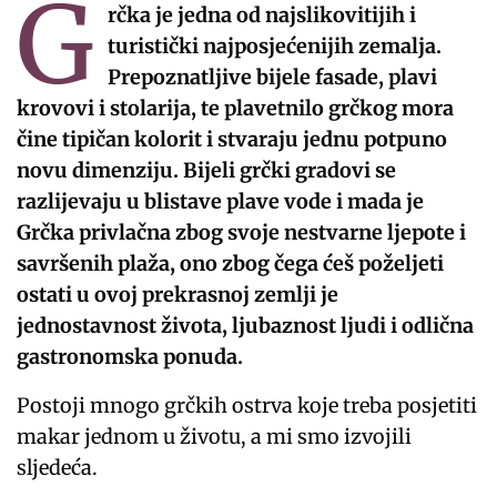
G
rčka je jedna od najslikovitijih i
turistički najposjećenijih zemalja.
Prepoznatljive bijele fasade, plavi
krovovi i stolarija, te plavetnilo grčkog mora
čine tipičan kolorit i stvaraju jednu potpuno
novu dimenziju. Bijeli grčki gradovi se
razlijevaju u blistave plave vode i mada je
Grčka privlačna zbog svoje nestvarne ljepote i
savršenih plaža, ono zbog čega ćeš poželjeti
ostati u ovoj prekrasnoj zemlji je
jednostavnost života, ljubaznost ljudi i odlična
gastronomska ponuda.
Postoji mnogo grčkih ostrva koje treba posjetiti
makar jednom u životu, a mi smo izvojili
sljedeća.