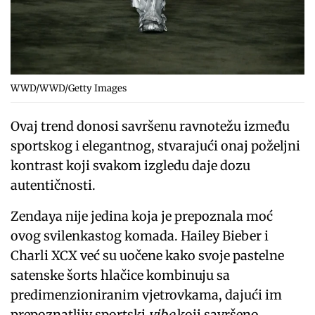
WWD/WWD/Getty Images
Ovaj trend donosi savršenu ravnotežu između
sportskog i elegantnog, stvarajući onaj poželjni
kontrast koji svakom izgledu daje dozu
autentičnosti.
Zendaya nije jedina koja je prepoznala moć
ovog svilenkastog komada. Hailey Bieber i
Charli XCX već su uočene kako svoje pastelne
satenske šorts hlačice kombinuju sa
predimenzioniranim vjetrovkama, dajući im
prepoznatljiv sportski
vibe
koji savršeno