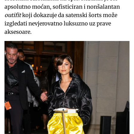
apsolutno moćan, sofisticiran i nonšalantan
outifit
koji dokazuje da satenski šorts može
izgledati nevjerovatno luksuzno uz prave
aksesoare.