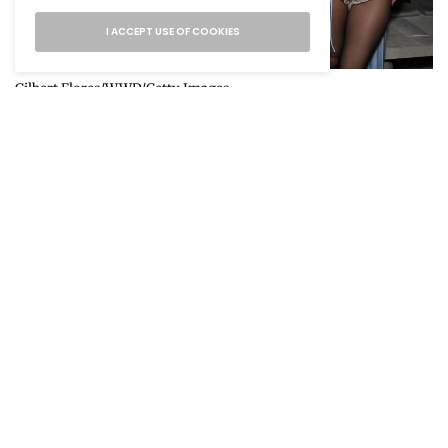
I ACCEPT USE OF COOKIES
Gilbert Flores/WWD/Getty Images