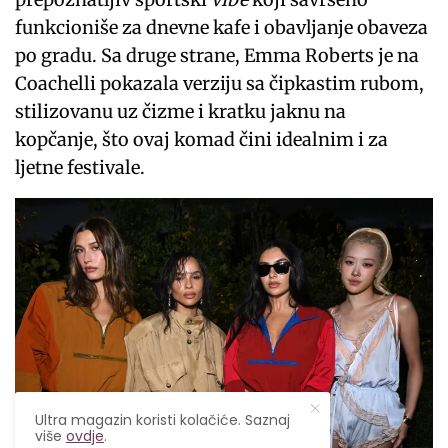
funkcioniše za dnevne kafe i obavljanje obaveza
po gradu. Sa druge strane, Emma Roberts je na
Coachelli pokazala verziju sa čipkastim rubom,
stilizovanu uz čizme i kratku jaknu na
kopčanje, što ovaj komad čini idealnim i za
ljetne festivale.
Ultra magazin koristi kolačiće. Saznaj
više
ovdje
.