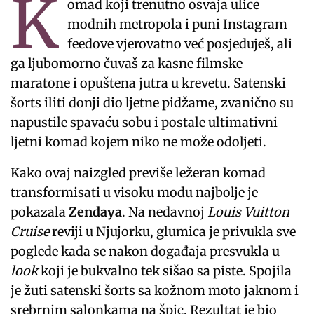
K
omad koji trenutno osvaja ulice
modnih metropola i puni Instagram
feedove vjerovatno već posjeduješ, ali
ga ljubomorno čuvaš za kasne filmske
maratone i opuštena jutra u krevetu. Satenski
šorts iliti donji dio ljetne pidžame, zvanično su
napustile spavaću sobu i postale ultimativni
ljetni komad kojem niko ne može odoljeti.
Kako ovaj naizgled previše ležeran komad
transformisati u visoku modu najbolje je
pokazala
Zendaya
. Na nedavnoj
Louis Vuitton
Cruise
reviji u Njujorku, glumica je privukla sve
poglede kada se nakon događaja presvukla u
look
koji je bukvalno tek sišao sa piste. Spojila
je žuti satenski šorts sa kožnom moto jaknom i
srebrnim salonkama na špic. Rezultat je bio