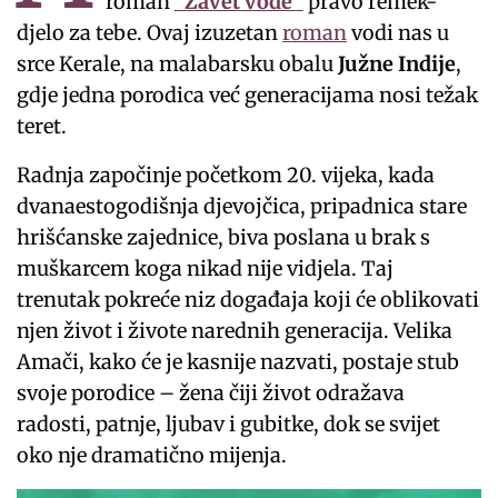
roman
“Zavet vode”
pravo remek-
djelo za tebe. Ovaj izuzetan
roman
vodi nas u
srce Kerale, na malabarsku obalu
Južne Indije
,
gdje jedna porodica već generacijama nosi težak
teret.
Radnja započinje početkom 20. vijeka, kada
dvanaestogodišnja djevojčica, pripadnica stare
hrišćanske zajednice, biva poslana u brak s
muškarcem koga nikad nije vidjela. Taj
trenutak pokreće niz događaja koji će oblikovati
njen život i živote narednih generacija. Velika
Amači, kako će je kasnije nazvati, postaje stub
svoje porodice – žena čiji život odražava
radosti, patnje, ljubav i gubitke, dok se svijet
oko nje dramatično mijenja.