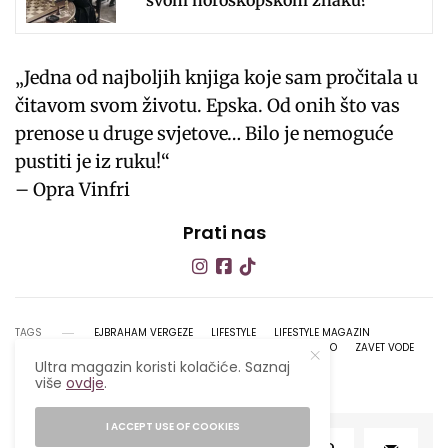
„Jedna od najboljih knjiga koje sam pročitala u
čitavom svom životu. Epska. Od onih što vas
prenose u druge svjetove… Bilo je nemoguće
pustiti je iz ruku!“
– Opra Vinfri
Prati nas
TAGS
EJBRAHAM VERGEZE
LIFESTYLE
LIFESTYLE MAGAZIN
ULTRA
ULTRA MAGAZIN
ULTRA POPULARNO
ZAVET VODE
Ultra magazin koristi kolačiće. Saznaj
više
ovdje
.
I ACCEPT USE OF COOKIES