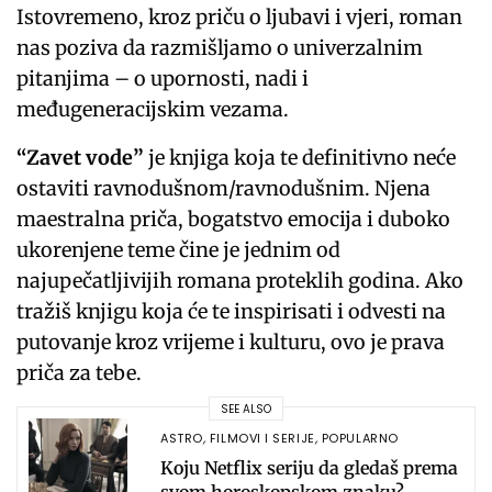
Istovremeno, kroz priču o ljubavi i vjeri, roman
nas poziva da razmišljamo o univerzalnim
pitanjima – o upornosti, nadi i
međugeneracijskim vezama.
“Zavet vode”
je knjiga koja te definitivno neće
ostaviti ravnodušnom/ravnodušnim. Njena
maestralna priča, bogatstvo emocija i duboko
ukorenjene teme čine je jednim od
najupečatljivijih romana proteklih godina. Ako
tražiš knjigu koja će te inspirisati i odvesti na
putovanje kroz vrijeme i kulturu, ovo je prava
priča za tebe.
SEE ALSO
ASTRO
,
FILMOVI I SERIJE
,
POPULARNO
Koju Netflix seriju da gledaš prema
svom horoskopskom znaku?