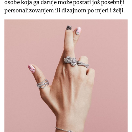
osobe koja ga daruje može postati još posebniji
personalizovanjem ili dizajnom po mjeri i želji.