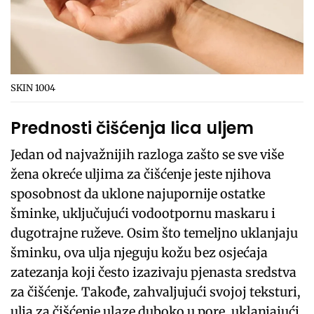
SKIN 1004
Prednosti čišćenja lica uljem
Jedan od najvažnijih razloga zašto se sve više
žena okreće uljima za čišćenje jeste njihova
sposobnost da uklone najupornije ostatke
šminke, uključujući vodootpornu maskaru i
dugotrajne ruževe. Osim što temeljno uklanjaju
šminku, ova ulja njeguju kožu bez osjećaja
zatezanja koji često izazivaju pjenasta sredstva
za čišćenje. Takođe, zahvaljujući svojoj teksturi,
ulja za čišćenje ulaze duboko u pore, uklanjajući