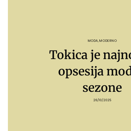
MODA
,
MODERNO
Tokica je najn
opsesija mo
sezone
26/10/2025