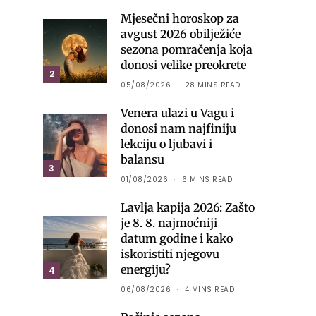
Mjesečni horoskop za
avgust 2026 obilježiće
sezona pomračenja koja
donosi velike preokrete
2
05/08/2026
28 MINS READ
Venera ulazi u Vagu i
donosi nam najfiniju
lekciju o ljubavi i
balansu
3
01/08/2026
6 MINS READ
Lavlja kapija 2026: Zašto
je 8. 8. najmoćniji
datum godine i kako
iskoristiti njegovu
energiju?
4
06/08/2026
4 MINS READ