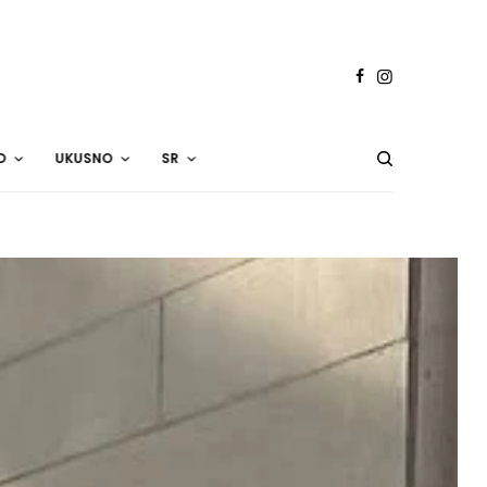
O
UKUSNO
SR