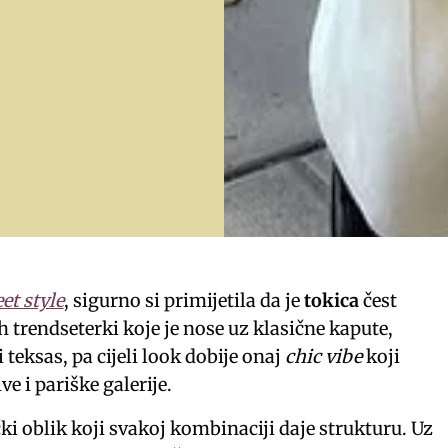
eet style
, sigurno si primijetila da je
tokica
čest
 trendseterki koje je nose uz klasične kapute,
 teksas, pa cijeli look dobije onaj
chic vibe
koji
e i pariške galerije.
čki oblik koji svakoj kombinaciji daje strukturu. Uz