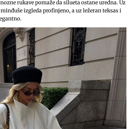
inozne rukave pomaže da silueta ostane uredna. Uz
 minđuše izgleda profinjeno, a uz ležeran teksas i
legantno.