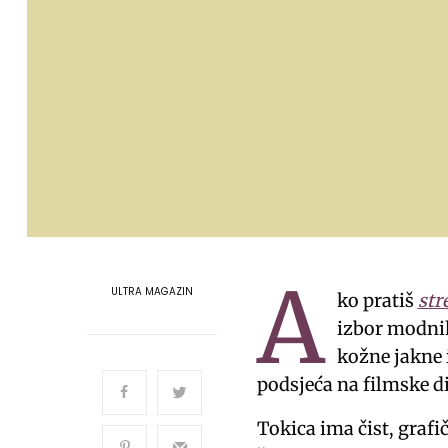
A
ULTRA MAGAZIN
ko pratiš
str
izbor modnih
kožne jakne i
podsjeća na filmske div
Tokica ima čist, grafi