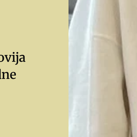
ovija
dne