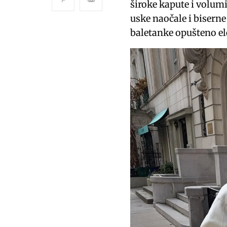
široke kapute i volum
uske naočale i biserne
baletanke opušteno e