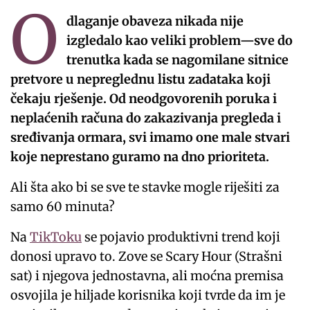
O
dlaganje obaveza nikada nije
izgledalo kao veliki problem—sve do
trenutka kada se nagomilane sitnice
pretvore u nepreglednu listu zadataka koji
čekaju rješenje. Od neodgovorenih poruka i
neplaćenih računa do zakazivanja pregleda i
sređivanja ormara, svi imamo one male stvari
koje neprestano guramo na dno prioriteta.
Ali šta ako bi se sve te stavke mogle riješiti za
samo 60 minuta?
Na
TikToku
se pojavio produktivni trend koji
donosi upravo to. Zove se Scary Hour (Strašni
sat) i njegova jednostavna, ali moćna premisa
osvojila je hiljade korisnika koji tvrde da im je