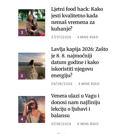
Ljetni food hack: Kako
jesti kvalitetno kada
nemaš vremena za
kuhanje?
2
27/07/2026
4 MINS READ
Lavlja kapija 2026: Zašto
je 8. 8. najmoćniji
datum godine i kako
iskoristiti njegovu
energiju?
3
06/08/2026
4 MINS READ
Venera ulazi u Vagu i
donosi nam najfiniju
lekciju o ljubavi i
balansu
4
01/08/2026
6 MINS READ