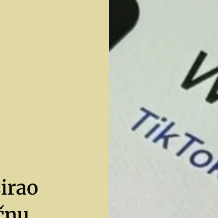
sirao
ičnu