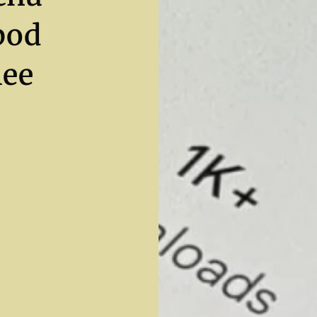
pod
ee