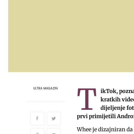
T
ULTRA MAGAZIN
ikTok, pozna
kratkih video
dijeljenje f
prvi primijetili Andr
Whee je dizajniran da 