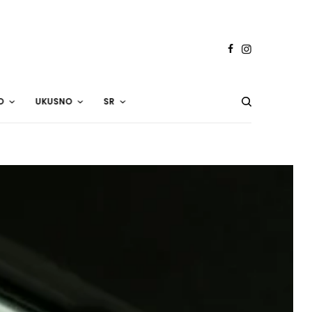
O
UKUSNO
SR