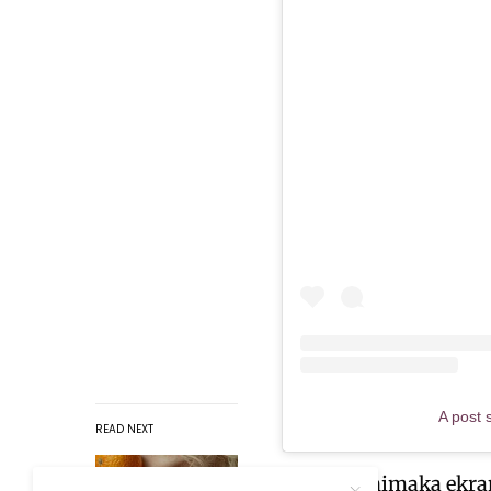
A post 
READ NEXT
Pregled snimaka ekrana