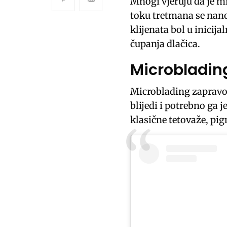
Mnogi vjeruju da je mi
toku tretmana se nano
klijenata bol u inicij
čupanja dlačica.
Microblading
Microblading zapravo
blijedi i potrebno ga j
klasične tetovaže, pi