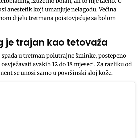
croblading izuzetno bolan, ali to nije tačno. U
si anestetik koji umanjuje nelagodu. Većina
alnom dijelu tretmana poistovjećuje sa bolom
 je trajan kao tetovaža
 spada u tretman polutrajne šminke, postepeno
e osvježavati svakih 12 do 18 mjeseci. Za razliku od
gment se unosi samo u površinski sloj kože.