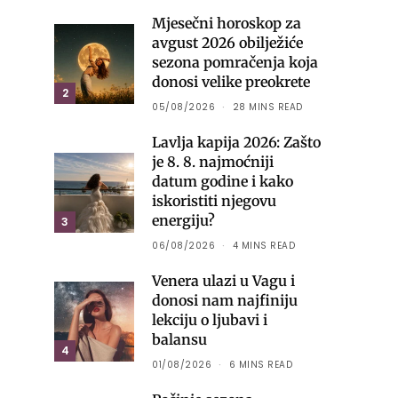
Mjesečni horoskop za
avgust 2026 obilježiće
sezona pomračenja koja
donosi velike preokrete
2
05/08/2026
28 MINS READ
Lavlja kapija 2026: Zašto
je 8. 8. najmoćniji
datum godine i kako
iskoristiti njegovu
energiju?
3
06/08/2026
4 MINS READ
Venera ulazi u Vagu i
donosi nam najfiniju
lekciju o ljubavi i
balansu
4
01/08/2026
6 MINS READ