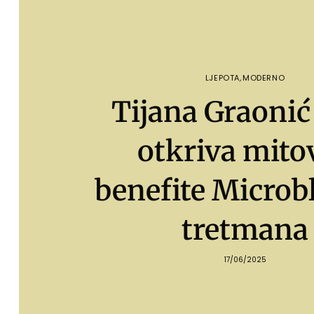
LJEPOTA
,
MODERNO
Tijana Graoni
otkriva mitov
benefite Microb
tretmana
17/06/2025