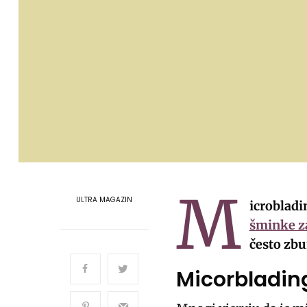
M
ULTRA MAGAZIN
icrobladi
šminke z
često zbu
Micorbladin