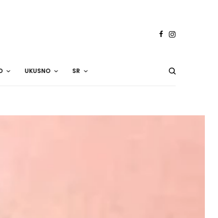
O
UKUSNO
SR