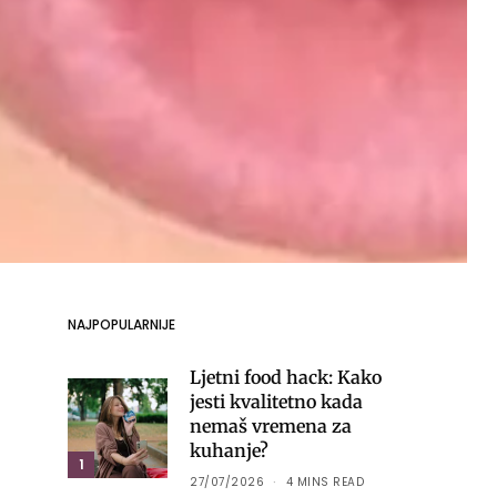
NAJPOPULARNIJE
Ljetni food hack: Kako
jesti kvalitetno kada
nemaš vremena za
kuhanje?
1
27/07/2026
4 MINS READ