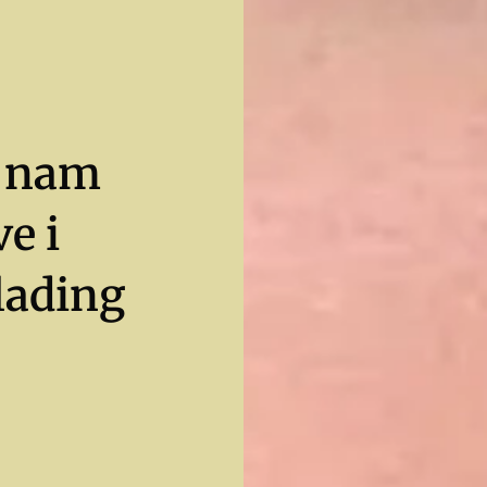
ć nam
e i
lading