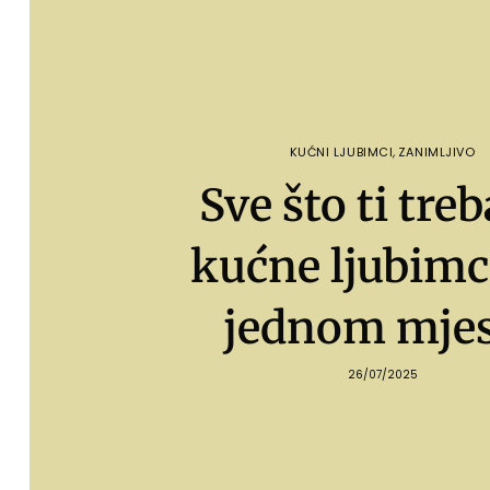
KUĆNI LJUBIMCI
,
ZANIMLJIVO
Sve što ti treb
kućne ljubimc
jednom mje
26/07/2025