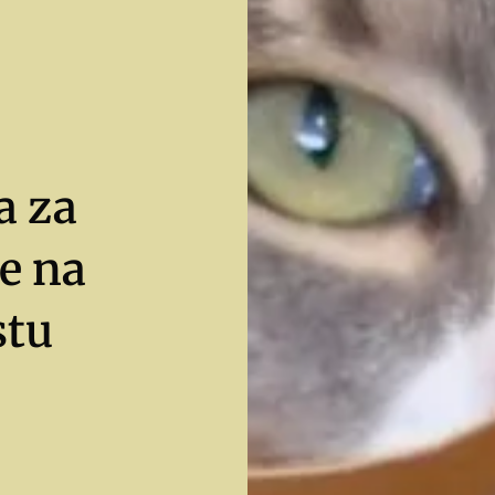
a za
e na
stu