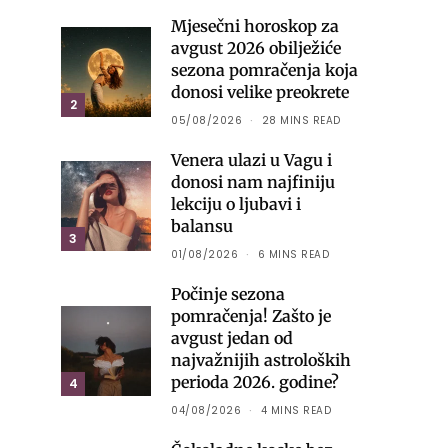
Mjesečni horoskop za
avgust 2026 obilježiće
sezona pomračenja koja
donosi velike preokrete
2
05/08/2026
28 MINS READ
Venera ulazi u Vagu i
donosi nam najfiniju
lekciju o ljubavi i
balansu
3
01/08/2026
6 MINS READ
Počinje sezona
pomračenja! Zašto je
avgust jedan od
najvažnijih astroloških
perioda 2026. godine?
4
04/08/2026
4 MINS READ