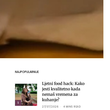
NAJPOPULARNIJE
Ljetni food hack: Kako
jesti kvalitetno kada
nemaš vremena za
kuhanje?
1
27/07/2026
4 MINS READ