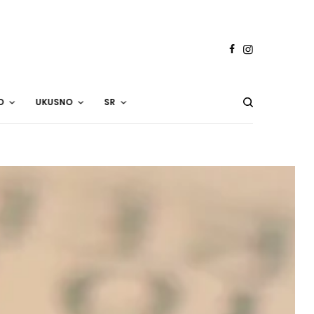
O
UKUSNO
SR