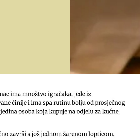
imac ima mnoštvo igračaka, jede iz
ane činije i ima spa rutinu bolju od prosječnog
i jedina osoba koja kupuje na odjelu za kućne
čno završi s još jednom šarenom lopticom,