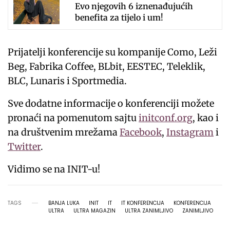
Evo njegovih 6 iznenađujućih
benefita za tijelo i um!
Prijatelji konferencije su kompanije Como, Leži
Beg, Fabrika Coffee, BLbit, EESTEC, Teleklik,
BLC, Lunaris i Sportmedia.
Sve dodatne informacije o konferenciji možete
pronaći na pomenutom sajtu
initconf.org
, kao i
na društvenim mrežama
Facebook
,
Instagram
i
Twitter
.
Vidimo se na INIT-u!
TAGS
BANJA LUKA
INIT
IT
IT KONFERENCIJA
KONFERENCIJA
ULTRA
ULTRA MAGAZIN
ULTRA ZANIMLJIVO
ZANIMLJIVO