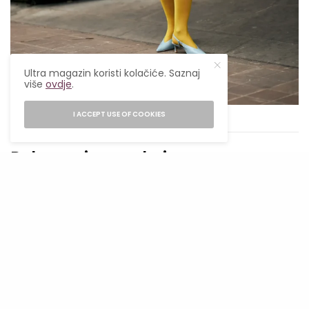
Ultra magazin koristi kolačiće. Saznaj
više
ovdje
.
I ACCEPT USE OF COOKIES
Spotlight – Francesca Babbi
Poluprozirna suknja
Poluprozirne suknje
se ponovo vraćaju (i ove
sezone), bilo minimalističke ili ukrašene
elegantnim i detaljnim aplikacijama. Među
popularnim bojama nezaobilazne su neutralne,
od pudraste roze do bež.
SEE ALSO
MODA
,
MODERNO