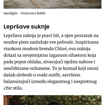
Spotlight – Francesca Babbi
Lepršave suknje
Lepršava suknja je pravi hit, a njen povratak na
modne piste zaslužuje sve pohvale. Inspirisana
visokom modom brenda Chloé, ova suknja
dolazi sa nevjerojatno laganom siluetom koja
pada poput oblaka, stvarajući nježne nabore i
neočekivane volumene. To je komad koji unosi
dašak slobode u svaki outfit, savršeno
balansirajući između elegantnog i nespretnog
chic
stila.