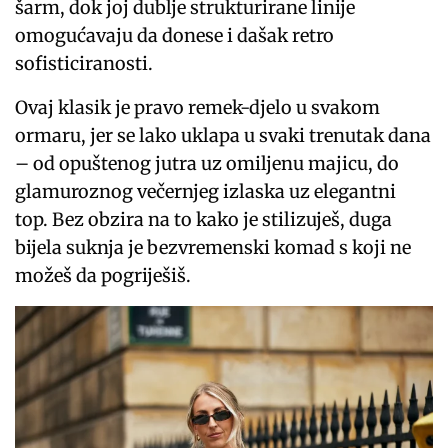
šarm, dok joj dublje strukturirane linije
omogućavaju da donese i dašak retro
sofisticiranosti.
Ovaj klasik je pravo remek-djelo u svakom
ormaru, jer se lako uklapa u svaki trenutak dana
– od opuštenog jutra uz omiljenu majicu, do
glamuroznog večernjeg izlaska uz elegantni
top. Bez obzira na to kako je stilizuješ, duga
bijela suknja je bezvremenski komad s koji ne
možeš da pogriješiš.