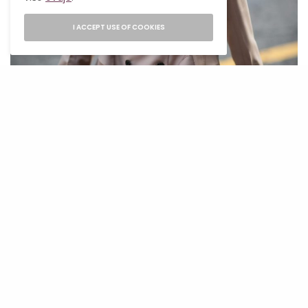
I ACCEPT USE OF COOKIES
GETTY IMAGES
Pažljivo odaberi dodatke: Upotpunite izgled
komplementarnim dodacima kao što su
statement minđuše, elegantna torbica ili
elegantna obuća.